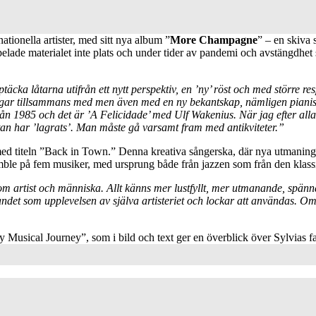
ationella artister, med sitt nya album ”
More Champagne
” – en skiva 
lade materialet inte plats och under tider av pandemi och avstängdhet
 låtarna utifrån ett nytt perspektiv, en ’ny’ röst och med större respe
lningar tillsammans med men även med en ny bekantskap, nämligen pian
n 1985 och det är ’A Felicidade’ med Ulf Wakenius. När jag efter alla
r utan har ’lagrats’. Man måste gå varsamt fram med antikviteter.”
d titeln ”Back in Town.” Denna kreativa sångerska, där nya utmaningar,
semble på fem musiker, med ursprung både från jazzen som från den klas
m artist och människa. Allt känns mer lustfyllt, mer utmanande, spänna
ndet som upplevelsen av själva artisteriet och lockar att användas. Om
usical Journey”, som i bild och text ger en överblick över Sylvias fa