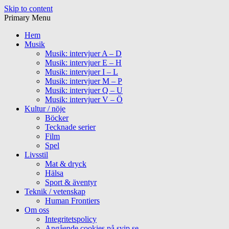
Skip to content
Primary Menu
Hem
Musik
Musik: intervjuer A – D
Musik: intervjuer E – H
Musik: intervjuer I – L
Musik: intervjuer M – P
Musik: intervjuer Q – U
Musik: intervjuer V – Ö
Kultur / nöje
Böcker
Tecknade serier
Film
Spel
Livsstil
Mat & dryck
Hälsa
Sport & äventyr
Teknik / vetenskap
Human Frontiers
Om oss
Integritetspolicy
Angående cookies på svip.se