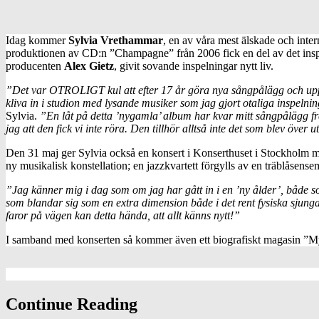
Idag kommer
Sylvia Vrethammar
, en av våra mest älskade och intern
produktionen av CD:n ”Champagne” från 2006 fick en del av det inspe
producenten
Alex Gietz
, givit sovande inspelningar nytt liv.
”Det var OTROLIGT kul att efter 17 år göra nya sångpålägg och upptäcka
kliva in i studion med lysande musiker som jag gjort otaliga inspe
Sylvia.
”En låt på detta ’nygamla’ album har kvar mitt sångpålägg frå
jag att den fick vi inte röra. Den tillhör alltså inte det som blev öve
Den 31 maj ger Sylvia också en konsert i Konserthuset i Stockholm me
ny musikalisk konstellation; en jazzkvartett förgylls av en träblåsen
”Jag känner mig i dag som om jag har gått in i en ’ny ålder’, både so
som blandar sig som en extra dimension både i det rent fysiska sjunga
faror på vägen kan detta hända, att allt känns nytt!”
I samband med konserten så kommer även ett biografiskt magasin ”My M
Continue Reading