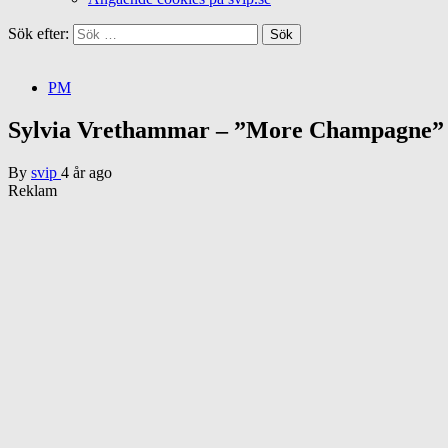
Sök efter:
PM
Sylvia Vrethammar – ”More Champagne”
By
svip
4 år ago
Reklam