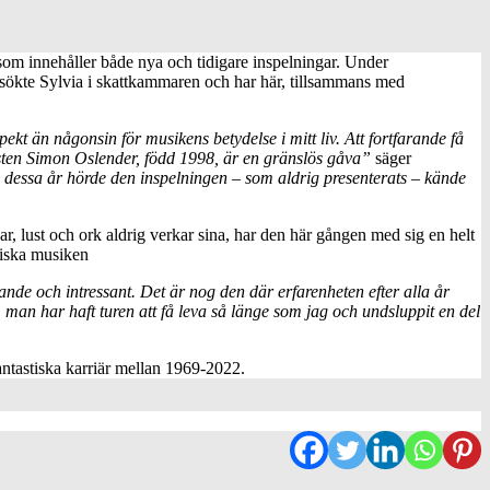
som innehåller både nya och tidigare inspelningar. Under
 sökte Sylvia i skattkammaren och har här, tillsammans med
kt än någonsin för musikens betydelse i mitt liv. Att fortfarande få
isten Simon Oslender, född 1998, är en gränslös gåva”
säger
 dessa år hörde den inspelningen – som aldrig presenterats – kände
 lust och ork aldrig verkar sina, har den här gången med sig en helt
siska musiken
nde och intressant. Det är nog den där erfarenheten efter alla år
 man har haft turen att få leva så länge som jag och undsluppit en del
ntastiska karriär mellan 1969-2022.