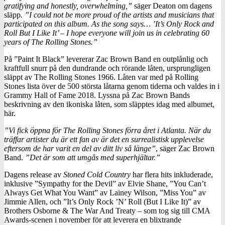
gratifying and honestly, overwhelming,”
säger Deaton om dagens
släpp
. ”I could not be more proud of the artists and musicians that
participated on this album. As the song says… ’It’s Only Rock and
Roll But I Like It’ – I hope everyone will join us in celebrating 60
years of The Rolling Stones.”
På ”Paint It Black” levererar Zac Brown Band en outplånlig och
kraftfull snurr på den dundrande och rörande låten, ursprungligen
släppt av The Rolling Stones 1966. Låten var med på Rolling
Stones lista över de 500 största låtarna genom tiderna och valdes in i
Grammy Hall of Fame 2018. Lyssna på Zac Brown Bands
beskrivning av den ikoniska låten, som släpptes idag med albumet,
här.
”Vi fick öppna för The Rolling Stones förra året i Atlanta. När du
träffar artister du är ett fan av är det en surrealistisk upplevelse
eftersom de har varit en del av ditt liv så länge”
, säger Zac Brown
Band.
”Det är som att umgås med superhjältar.”
Dagens release av
Stoned Cold Country
har flera hits inkluderade,
inklusive ”Sympathy for the Devil” av Elvie Shane, ”You Can’t
Always Get What You Want” av Lainey Wilson, ”Miss You” av
Jimmie Allen, och ”It’s Only Rock ’N’ Roll (But I Like It)” av
Brothers Osborne & The War And Treaty – som tog sig till CMA
Awards-scenen i november för att leverera en blixtrande