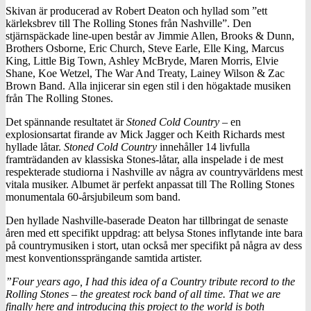
Skivan är producerad av Robert Deaton och hyllad som ”ett
kärleksbrev till The Rolling Stones från Nashville”. Den
stjärnspäckade line-upen består av Jimmie Allen, Brooks & Dunn,
Brothers Osborne, Eric Church, Steve Earle, Elle King, Marcus
King, Little Big Town, Ashley McBryde, Maren Morris, Elvie
Shane, Koe Wetzel, The War And Treaty, Lainey Wilson & Zac
Brown Band. Alla injicerar sin egen stil i den högaktade musiken
från The Rolling Stones.
Det spännande resultatet är
Stoned Cold Country
– en
explosionsartat firande av Mick Jagger och Keith Richards mest
hyllade låtar.
Stoned Cold Country
innehåller 14 livfulla
framträdanden av klassiska Stones-låtar, alla inspelade i de mest
respekterade studiorna i Nashville av några av countryvärldens mest
vitala musiker. Albumet är perfekt anpassat till The Rolling Stones
monumentala 60-årsjubileum som band.
Den hyllade Nashville-baserade Deaton har tillbringat de senaste
åren med ett specifikt uppdrag: att belysa Stones inflytande inte bara
på countrymusiken i stort, utan också mer specifikt på några av dess
mest konventionssprängande samtida artister.
”Four years ago, I had this idea of a Country tribute record to the
Rolling Stones – the greatest rock band of all time. That we are
finally here and introducing this project to the world is both