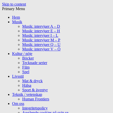
Skip to content
Primary Menu
Hem
Musik
Musik: intervjuer A – D
Musik: intervjuer E – H
Musik: intervjuer I – L
Musik: intervjuer M – P
Musik: intervjuer Q – U
Musik: intervjuer V – Ö
Kultur / nöje
Böcker
Tecknade serier
Film
Spel
Livsstil
Mat & dryck
Hälsa
Sport & äventyr
Teknik / vetenskap
Human Frontiers
Om oss
Integritetspolicy
Angående cookies på svip.se