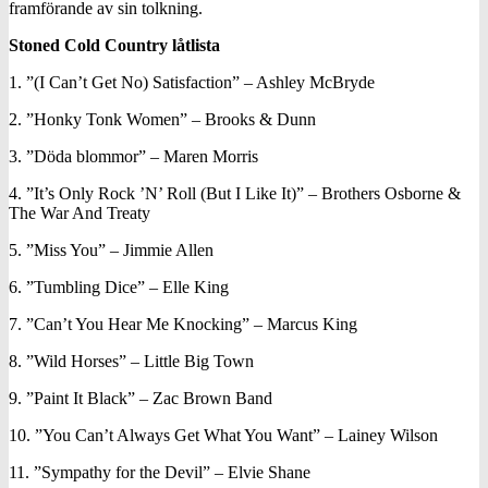
framförande av sin tolkning.
Stoned Cold Country låtlista
1. ”(I Can’t Get No) Satisfaction” – Ashley McBryde
2. ”Honky Tonk Women” – Brooks & Dunn
3. ”Döda blommor” – Maren Morris
4. ”It’s Only Rock ’N’ Roll (But I Like It)” – Brothers Osborne &
The War And Treaty
5. ”Miss You” – Jimmie Allen
6. ”Tumbling Dice” – Elle King
7. ”Can’t You Hear Me Knocking” – Marcus King
8. ”Wild Horses” – Little Big Town
9. ”Paint It Black” – Zac Brown Band
10. ”You Can’t Always Get What You Want” – Lainey Wilson
11. ”Sympathy for the Devil” – Elvie Shane