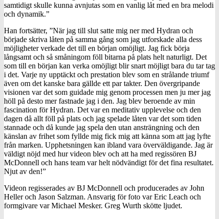
samtidigt skulle kunna avnjutas som en vanlig låt med en bra melodi
och dynamik.”
Han fortsätter, ”När jag till slut satte mig ner med Hydran och
började skriva låten på samma gång som jag utforskade alla dess
möjligheter verkade det till en början omöjligt. Jag fick börja
långsamt och så småningom föll bitarna på plats helt naturligt. Det
som till en början kan verka omöjligt blir snart möjligt bara du tar tag
i det. Varje ny upptäckt och prestation blev som en strålande triumf
även om det kanske bara gällde ett par takter. Den övergripande
visionen var det som guidade mig genom processen men ju mer jag
höll på desto mer fastnade jag i den. Jag blev beroende av min
fascination för Hydran. Det var en meditativ upplevelse och den
dagen då allt föll på plats och jag spelade låten var det som tiden
stannade och då kunde jag spela den utan ansträngning och den
känslan av frihet som fyllde mig fick mig att känna som att jag lyfte
från marken. Upphetsningen kan ibland vara överväldigande. Jag är
väldigt nöjd med hur videon blev och att ha med regissören BJ
McDonnell och hans team var helt nödvändigt för det fina resultatet.
Njut av den!”
Videon regisserades av BJ McDonnell och producerades av John
Heller och Jason Salzman. Ansvarig för foto var Eric Leach och
formgivare var Michael Mesker. Greg Wurth skötte ljudet.