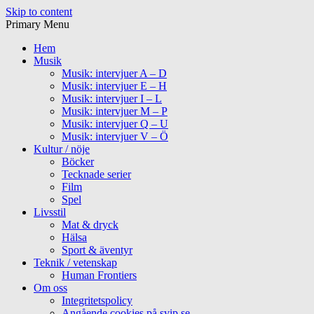
Skip to content
Primary Menu
Hem
Musik
Musik: intervjuer A – D
Musik: intervjuer E – H
Musik: intervjuer I – L
Musik: intervjuer M – P
Musik: intervjuer Q – U
Musik: intervjuer V – Ö
Kultur / nöje
Böcker
Tecknade serier
Film
Spel
Livsstil
Mat & dryck
Hälsa
Sport & äventyr
Teknik / vetenskap
Human Frontiers
Om oss
Integritetspolicy
Angående cookies på svip.se