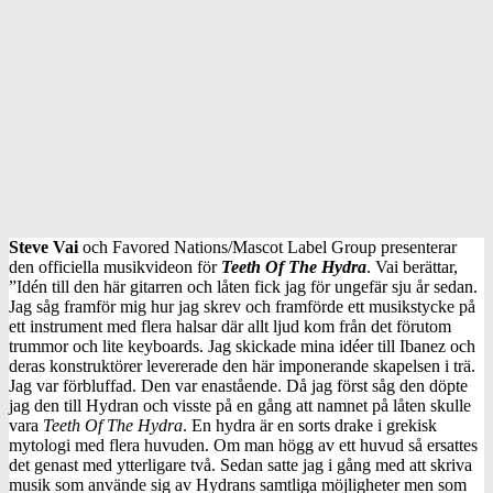
Steve Vai
och Favored Nations/Mascot Label Group presenterar
den officiella musikvideon för
Teeth Of The Hydra
. Vai berättar,
”Idén till den här gitarren och låten fick jag för ungefär sju år sedan.
Jag såg framför mig hur jag skrev och framförde ett musikstycke på
ett instrument med flera halsar där allt ljud kom från det förutom
trummor och lite keyboards. Jag skickade mina idéer till Ibanez och
deras konstruktörer levererade den här imponerande skapelsen i trä.
Jag var förbluffad. Den var enastående. Då jag först såg den döpte
jag den till Hydran och visste på en gång att namnet på låten skulle
vara
Teeth Of The Hydra
. En hydra är en sorts drake i grekisk
mytologi med flera huvuden. Om man högg av ett huvud så ersattes
det genast med ytterligare två. Sedan satte jag i gång med att skriva
musik som använde sig av Hydrans samtliga möjligheter men som