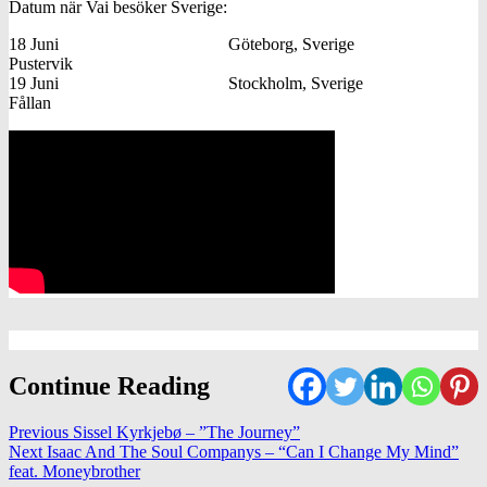
Datum när Vai besöker Sverige:
18 Juni Göteborg, Sverige
Pustervik
19 Juni Stockholm, Sverige
Fållan
Continue Reading
Previous
Sissel Kyrkjebø – ”The Journey”
Next
Isaac And The Soul Companys – “Can I Change My Mind”
feat. Moneybrother