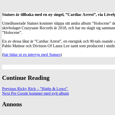
Statues är tillbaka med en ny singel, ”Cardiac Arrest”, via Löv
Umeåbaserade Statues kommer släppa sitt andra album ”Holocene” den 
skivbolaget Crazysane Records år 2018, och har nu slagit sig samman 
”Holocene”.
En av dessa låtar är ”Cardiac Arrest”, en energisk och 90-tals osande a
Pablo Matisse och Division Of Laura Lee samt som producent i studion
(
här hittar ni en intervju med Statues
)
Continue Reading
Previous
Ricky Rich – ”Highs & Lows”
Next
Per Gessle kommer med nytt album
Annons