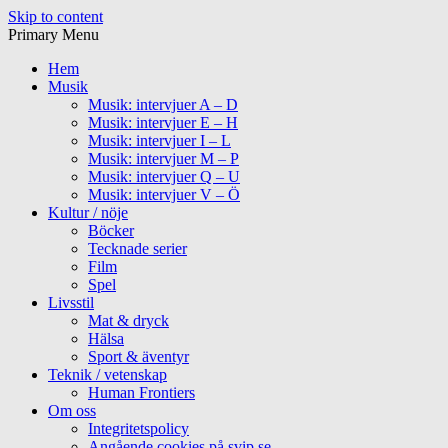
Skip to content
Primary Menu
Hem
Musik
Musik: intervjuer A – D
Musik: intervjuer E – H
Musik: intervjuer I – L
Musik: intervjuer M – P
Musik: intervjuer Q – U
Musik: intervjuer V – Ö
Kultur / nöje
Böcker
Tecknade serier
Film
Spel
Livsstil
Mat & dryck
Hälsa
Sport & äventyr
Teknik / vetenskap
Human Frontiers
Om oss
Integritetspolicy
Angående cookies på svip.se