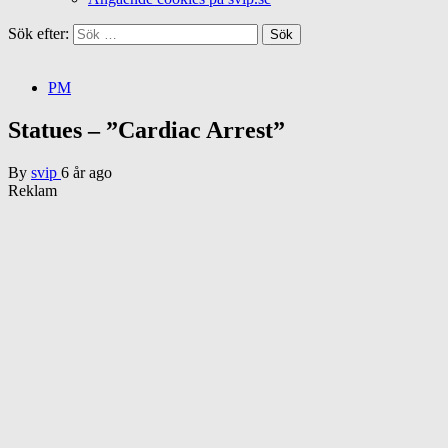
Sök efter:
PM
Statues – ”Cardiac Arrest”
By
svip
6 år ago
Reklam