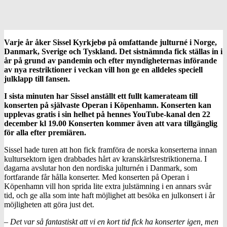
Varje år åker Sissel Kyrkjebø på omfattande julturné i Norge,
Danmark, Sverige och Tyskland. Det sistnämnda fick ställas in i
år på grund av pandemin och efter myndigheternas införande
av nya restriktioner i veckan vill hon ge en alldeles speciell
julklapp till fansen.
I sista minuten har Sissel anställt ett fullt kamerateam till
konserten på självaste Operan i Köpenhamn. Konserten kan
upplevas gratis i sin helhet på hennes YouTube-kanal den 22
december kl 19.00 Konserten kommer även att vara tillgänglig
för alla efter premiären.
Sissel hade turen att hon fick framföra de norska konserterna innan
kultursektorn igen drabbades hårt av kranskärlsrestriktionerna. I
dagarna avslutar hon den nordiska julturnén i Danmark, som
fortfarande får hålla konserter. Med konserten på Operan i
Köpenhamn vill hon sprida lite extra julstämning i en annars svår
tid, och ge alla som inte haft möjlighet att besöka en julkonsert i år
möjligheten att göra just det.
– Det var så fantastiskt att vi en kort tid fick ha konserter igen, men