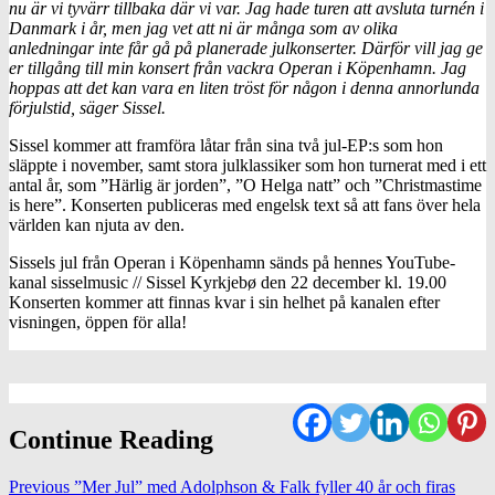
nu är vi tyvärr tillbaka där vi var. Jag hade turen att avsluta turnén i
Danmark i år, men jag vet att ni är många som av olika
anledningar inte får gå på planerade julkonserter. Därför vill jag ge
er tillgång till min konsert från vackra Operan i Köpenhamn. Jag
hoppas att det kan vara en liten tröst för någon i denna annorlunda
förjulstid, säger Sissel.
Sissel kommer att framföra låtar från sina två jul-EP:s som hon
släppte i november, samt stora julklassiker som hon turnerat med i ett
antal år, som ”Härlig är jorden”, ”O Helga natt” och ”Christmastime
is here”. Konserten publiceras med engelsk text så att fans över hela
världen kan njuta av den.
Sissels jul från Operan i Köpenhamn sänds på hennes YouTube-
kanal sisselmusic // Sissel Kyrkjebø den 22 december kl. 19.00
Konserten kommer att finnas kvar i sin helhet på kanalen efter
visningen, öppen för alla!
Continue Reading
Previous
”Mer Jul” med Adolphson & Falk fyller 40 år och firas