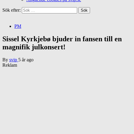
Sök efter:
PM
Sissel Kyrkjebø bjuder in fansen till en
magnifik julkonsert!
By
svip
5 år ago
Reklam