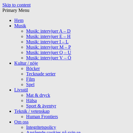
Skip to content
Primary Menu
Hem
Musik
Musik: intervjuer A – D
Musik: intervjuer E – H
Musik: intervjuer I – L
Musik: intervjuer M – P
Musik: intervjuer Q – U
Musik: intervjuer V – Ö
Kultur / nöje
Böcker
Tecknade serier
Film
Spel
Livsstil
Mat & dryck
Hälsa
Sport & äventyr
Teknik / vetenskap
Human Frontiers
Om oss
Integritetspolicy
Angående cookies på svip.se