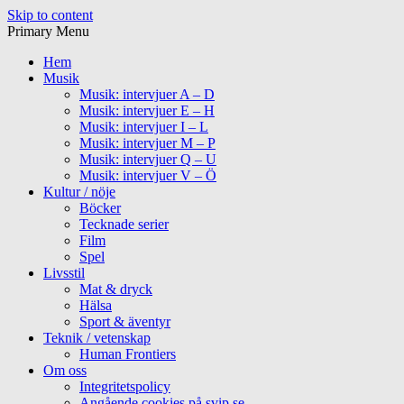
Skip to content
Primary Menu
Hem
Musik
Musik: intervjuer A – D
Musik: intervjuer E – H
Musik: intervjuer I – L
Musik: intervjuer M – P
Musik: intervjuer Q – U
Musik: intervjuer V – Ö
Kultur / nöje
Böcker
Tecknade serier
Film
Spel
Livsstil
Mat & dryck
Hälsa
Sport & äventyr
Teknik / vetenskap
Human Frontiers
Om oss
Integritetspolicy
Angående cookies på svip.se