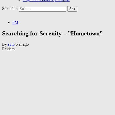
Sök efter:
PM
Searching for Serenity – ”Hometown”
By
svip
6 år ago
Reklam