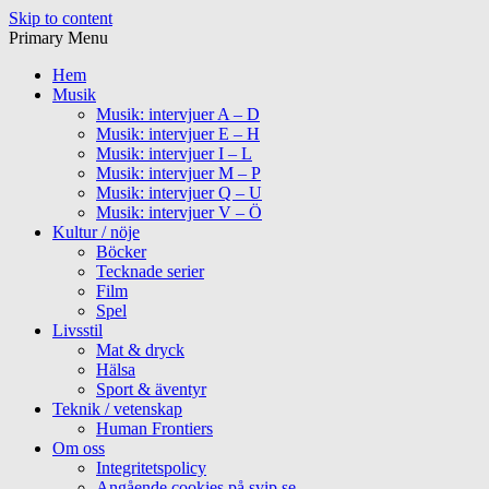
Skip to content
Primary Menu
Hem
Musik
Musik: intervjuer A – D
Musik: intervjuer E – H
Musik: intervjuer I – L
Musik: intervjuer M – P
Musik: intervjuer Q – U
Musik: intervjuer V – Ö
Kultur / nöje
Böcker
Tecknade serier
Film
Spel
Livsstil
Mat & dryck
Hälsa
Sport & äventyr
Teknik / vetenskap
Human Frontiers
Om oss
Integritetspolicy
Angående cookies på svip.se