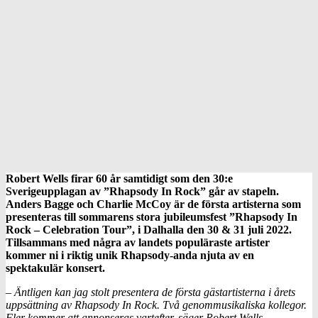
Robert Wells firar 60 år samtidigt som den 30:e
Sverigeupplagan av ”Rhapsody In Rock” går av stapeln.
Anders Bagge och Charlie McCoy är de första artisterna som
presenteras till sommarens stora jubileumsfest ”Rhapsody In
Rock – Celebration Tour”, i Dalhalla den 30 & 31 juli 2022.
Tillsammans med några av landets populäraste artister
kommer ni i riktig unik Rhapsody-anda njuta av en
spektakulär konsert.
– Äntligen kan jag stolt presentera de första gästartisterna i årets
uppsättning av Rhapsody In Rock. Två genommusikaliska kollegor.
Fler kommer att annonseras vartefter, säger Robert Wells.