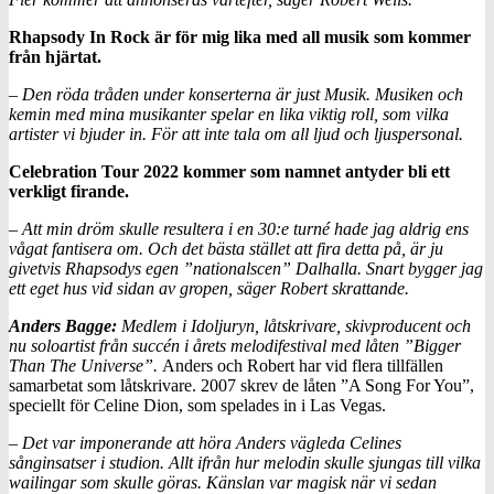
Rhapsody In Rock är för mig lika med all musik som kommer
från hjärtat.
– Den röda tråden under konserterna är just Musik. Musiken och
kemin med mina musikanter spelar en lika viktig roll, som vilka
artister vi bjuder in. För att inte tala om all ljud och ljuspersonal.
Celebration Tour 2022 kommer som namnet antyder bli ett
verkligt firande.
– Att min dröm skulle resultera i en 30:e turné hade jag aldrig ens
vågat fantisera om. Och det bästa stället att fira detta på, är ju
givetvis Rhapsodys egen ”nationalscen” Dalhalla. Snart bygger jag
ett eget hus vid sidan av gropen, säger Robert skrattande.
Anders Bagge:
Medlem i Idoljuryn, låtskrivare, skivproducent och
nu soloartist från succén i årets melodifestival med låten ”Bigger
Than The Universe”.
Anders och Robert har vid flera tillfällen
samarbetat som låtskrivare. 2007 skrev de låten ”A Song For You”,
speciellt för Celine Dion, som spelades in i Las Vegas.
– Det var imponerande att höra Anders vägleda Celines
sånginsatser i studion. Allt ifrån hur melodin skulle sjungas till vilka
wailingar som skulle göras. Känslan var magisk när vi sedan