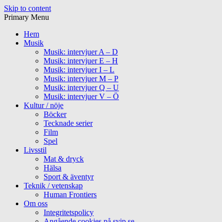
Skip to content
Primary Menu
Hem
Musik
Musik: intervjuer A – D
Musik: intervjuer E – H
Musik: intervjuer I – L
Musik: intervjuer M – P
Musik: intervjuer Q – U
Musik: intervjuer V – Ö
Kultur / nöje
Böcker
Tecknade serier
Film
Spel
Livsstil
Mat & dryck
Hälsa
Sport & äventyr
Teknik / vetenskap
Human Frontiers
Om oss
Integritetspolicy
Angående cookies på svip.se