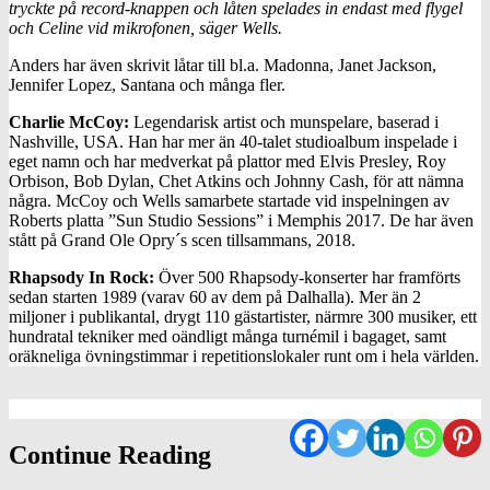
tryckte på record-knappen och låten spelades in endast med flygel
och Celine vid mikrofonen, säger Wells.
Anders har även skrivit låtar till bl.a. Madonna, Janet Jackson,
Jennifer Lopez, Santana och många fler.
Charlie McCoy:
Legendarisk artist och munspelare, baserad i
Nashville, USA. Han har mer än 40-talet studioalbum inspelade i
eget namn och har medverkat på plattor med Elvis Presley, Roy
Orbison, Bob Dylan, Chet Atkins och Johnny Cash, för att nämna
några. McCoy och Wells samarbete startade vid inspelningen av
Roberts platta ”Sun Studio Sessions” i Memphis 2017. De har även
stått på Grand Ole Opry´s scen tillsammans, 2018.
Rhapsody In Rock:
Över 500 Rhapsody-konserter har framförts
sedan starten 1989 (varav 60 av dem på Dalhalla). Mer än 2
miljoner i publikantal, drygt 110 gästartister, närmre 300 musiker, ett
hundratal tekniker med oändligt många turnémil i bagaget, samt
oräkneliga övningstimmar i repetitionslokaler runt om i hela världen.
Continue Reading