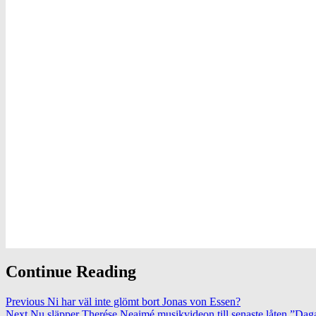
Continue Reading
Previous
Ni har väl inte glömt bort Jonas von Essen?
Next
Nu släpper Therése Neaimé musikvideon till senaste låten ”Dag