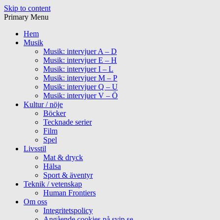
Skip to content
Primary Menu
Hem
Musik
Musik: intervjuer A – D
Musik: intervjuer E – H
Musik: intervjuer I – L
Musik: intervjuer M – P
Musik: intervjuer Q – U
Musik: intervjuer V – Ö
Kultur / nöje
Böcker
Tecknade serier
Film
Spel
Livsstil
Mat & dryck
Hälsa
Sport & äventyr
Teknik / vetenskap
Human Frontiers
Om oss
Integritetspolicy
Angående cookies på svip.se