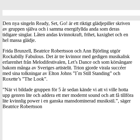
Den nya singeln Ready, Set, Go! är ett riktigt glädjepiller skriven
av gruppen själva och i samma energifyllda anda som deras
tidigare singlar. Låten andas kvinnokraft, frihet, kaxighet och en
hel massa glädje.
Frida Brunzell, Beatrice Robertsson och Ann Björling utgör
Rockabilly Fabulous. Det är tre kvinnor med gedigen musikalisk
erfarenhet från Melodifestivalen, Let’s Dance och som körsångare
bakom många av Sveriges artistelit. Trion gjorde virala succéer
med sina tolkningar av Elton Johns ”I´m Still Standing” och
Roxette’s ”The Look”.
”När vi bildade gruppen för 5 år sedan kände vi att vi ville hotta
upp genren lite och addera ett mer modernt sound och att få tillföra
lite kvinnlig power i en ganska mansdominerad musikstil.”, säger
Beatrice Robertsson