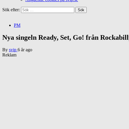
Sök efter:
PM
Nya singeln Ready, Set, Go! från Rockabil
By
svip
6 år ago
Reklam