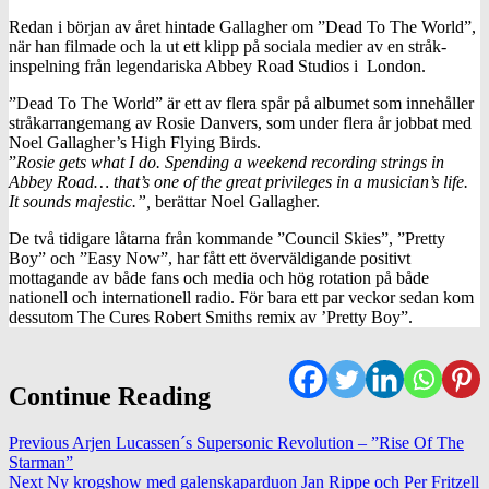
Redan i början av året hintade Gallagher om ”Dead To The World”,
när han filmade och la ut ett klipp på sociala medier av en stråk-
inspelning från legendariska Abbey Road Studios i London.
”Dead To The World” är ett av flera spår på albumet som innehåller
stråkarrangemang av Rosie Danvers, som under flera år jobbat med
Noel Gallagher’s High Flying Birds.
”
Rosie gets what I do. Spending a weekend recording strings in
Abbey Road… that’s one of the great privileges in a musician’s life.
It sounds majestic.”,
berättar Noel Gallagher.
De två tidigare låtarna från kommande ”Council Skies”, ”Pretty
Boy” och ”Easy Now”, har fått ett överväldigande positivt
mottagande av både fans och media och hög rotation på både
nationell och internationell radio. För bara ett par veckor sedan kom
dessutom The Cures Robert Smiths remix av ’Pretty Boy”.
Continue Reading
Previous
Arjen Lucassen´s Supersonic Revolution – ”Rise Of The
Starman”
Next
Ny krogshow med galenskaparduon Jan Rippe och Per Fritzell