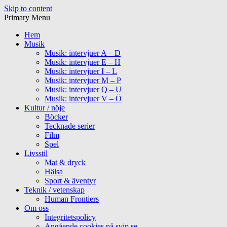
Skip to content
Primary Menu
Hem
Musik
Musik: intervjuer A – D
Musik: intervjuer E – H
Musik: intervjuer I – L
Musik: intervjuer M – P
Musik: intervjuer Q – U
Musik: intervjuer V – Ö
Kultur / nöje
Böcker
Tecknade serier
Film
Spel
Livsstil
Mat & dryck
Hälsa
Sport & äventyr
Teknik / vetenskap
Human Frontiers
Om oss
Integritetspolicy
Angående cookies på svip.se