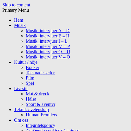
Skip to content
Primary Menu
Hem
Musik
Musik: intervjuer A – D
Musik: intervjuer E – H
Musik: intervjuer I – L
Musik: intervjuer M – P
Musik: intervjuer Q – U
Musik: intervjuer V – Ö
Kultur / nöje
Böcker
Tecknade serier
Film
Spel
Livsstil
Mat & dryck
Hälsa
Sport & äventyr
Teknik / vetenskap
Human Frontiers
Om oss
Integritetspolicy
Angående cookies på svip.se