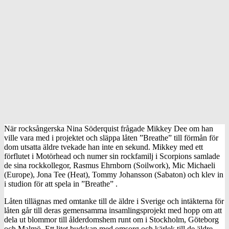
När rocksångerska Nina Söderquist frågade Mikkey Dee om han
ville vara med i projektet och släppa låten ”Breathe” till förmån för
dom utsatta äldre tvekade han inte en sekund. Mikkey med ett
förflutet i Motörhead och numer sin rockfamilj i Scorpions samlade
de sina rockkollegor, Rasmus Ehrnborn (Soilwork), Mic Michaeli
(Europe), Jona Tee (Heat), Tommy Johansson (Sabaton) och klev in
i studion för att spela in ”Breathe” .
Låten tillägnas med omtanke till de äldre i Sverige och intäkterna för
låten går till deras gemensamma insamlingsprojekt med hopp om att
dela ut blommor till ålderdomshem runt om i Stockholm, Göteborg
och Malmö. Ett litet budskap med omsorg och kärlek till de äldre