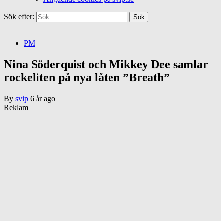
Sök efter:
PM
Nina Söderquist och Mikkey Dee samlar
rockeliten på nya låten ”Breath”
By
svip
6 år ago
Reklam