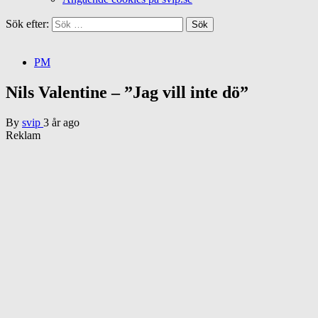
Sök efter:
PM
Nils Valentine – ”Jag vill inte dö”
By
svip
3 år ago
Reklam