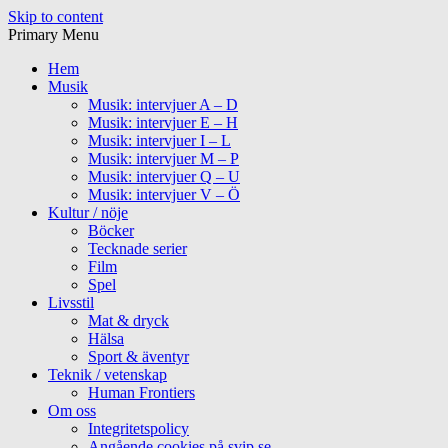
Skip to content
Primary Menu
Hem
Musik
Musik: intervjuer A – D
Musik: intervjuer E – H
Musik: intervjuer I – L
Musik: intervjuer M – P
Musik: intervjuer Q – U
Musik: intervjuer V – Ö
Kultur / nöje
Böcker
Tecknade serier
Film
Spel
Livsstil
Mat & dryck
Hälsa
Sport & äventyr
Teknik / vetenskap
Human Frontiers
Om oss
Integritetspolicy
Angående cookies på svip.se