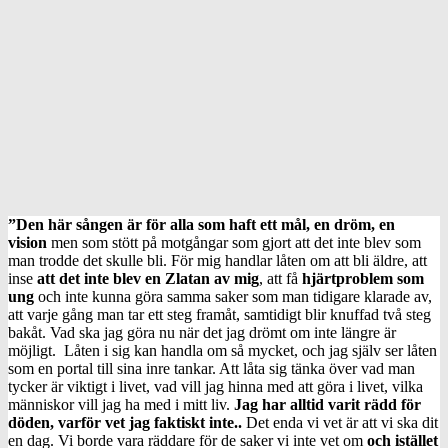
”Den här sången är för alla som haft ett mål, en dröm, en
vision
men som stött på motgångar som gjort att det inte blev som
man trodde det skulle bli. För mig handlar låten om att bli äldre, att
inse
att det inte blev en Zlatan av mig
, att få
hjärtproblem som
ung
och inte kunna göra samma saker som man tidigare klarade av,
att varje gång man tar ett steg framåt, samtidigt blir knuffad två steg
bakåt. Vad ska jag göra nu när det jag drömt om inte längre är
möjligt. Låten i sig kan handla om så mycket, och jag själv ser låten
som en portal till sina inre tankar. Att låta sig tänka över vad man
tycker är viktigt i livet, vad vill jag hinna med att göra i livet, vilka
människor vill jag ha med i mitt liv.
Jag har alltid varit rädd för
döden, varför vet jag faktiskt inte..
Det enda vi vet är att vi ska dit
en dag. Vi borde vara räddare för de saker vi inte vet om
och istället