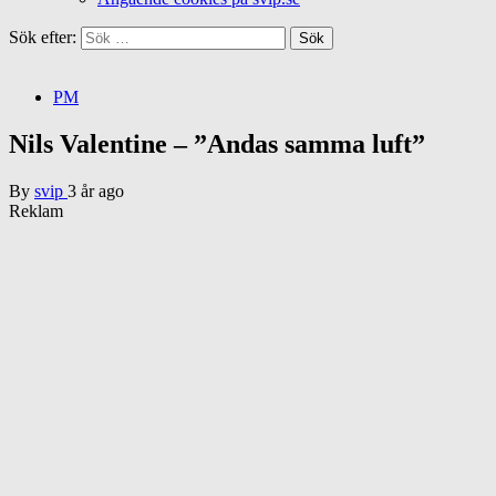
Sök efter:
PM
Nils Valentine – ”Andas samma luft”
By
svip
3 år ago
Reklam