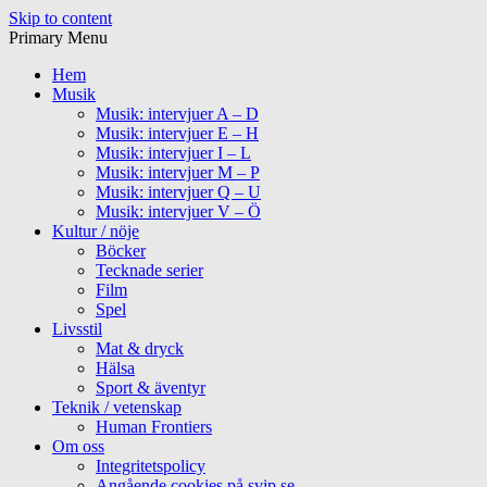
Skip to content
Primary Menu
Hem
Musik
Musik: intervjuer A – D
Musik: intervjuer E – H
Musik: intervjuer I – L
Musik: intervjuer M – P
Musik: intervjuer Q – U
Musik: intervjuer V – Ö
Kultur / nöje
Böcker
Tecknade serier
Film
Spel
Livsstil
Mat & dryck
Hälsa
Sport & äventyr
Teknik / vetenskap
Human Frontiers
Om oss
Integritetspolicy
Angående cookies på svip.se