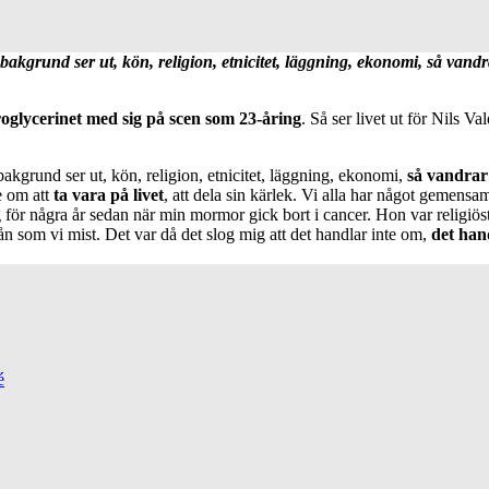
bakgrund ser ut, kön, religion, etnicitet, läggning, ekonomi, så vandr
roglycerinet med sig på scen som 23-åring
. Så ser livet ut för Nils Val
bakgrund ser ut, kön, religion, etnicitet, läggning, ekonomi,
så vandrar 
e om att
ta vara på livet
, att dela sin kärlek. Vi alla har något gemensam
för några år sedan när min mormor gick bort i cancer. Hon var religiöst 
n som vi mist. Det var då det slog mig att det handlar inte om,
det hand
é