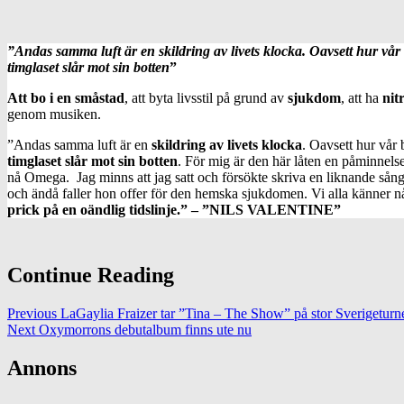
”Andas samma luft är en skildring av livets klocka. Oavsett hur vår 
timglaset slår mot sin botten
”
Att bo i en småstad
, att byta livsstil på grund av
sjukdom
, att ha
nit
genom musiken.
”Andas samma luft är en
skildring av livets klocka
. Oavsett hur vår 
timglaset slår mot sin botten
. För mig är den här låten en påminnels
nå Omega. Jag minns att jag satt och försökte skriva en liknande sång 
och ändå faller hon offer för den hemska sjukdomen. Vi alla känner nå
prick på en oändlig tidslinje.” –
”NILS VALENTINE”
Continue Reading
Previous
LaGaylia Fraizer tar ”Tina – The Show” på stor Sverigeturn
Next
Oxymorrons debutalbum finns ute nu
Annons