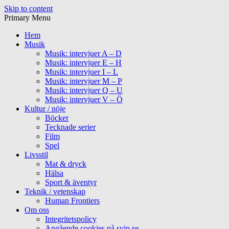
Skip to content
Primary Menu
Hem
Musik
Musik: intervjuer A – D
Musik: intervjuer E – H
Musik: intervjuer I – L
Musik: intervjuer M – P
Musik: intervjuer Q – U
Musik: intervjuer V – Ö
Kultur / nöje
Böcker
Tecknade serier
Film
Spel
Livsstil
Mat & dryck
Hälsa
Sport & äventyr
Teknik / vetenskap
Human Frontiers
Om oss
Integritetspolicy
Angående cookies på svip.se