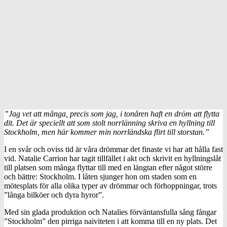
”Jag vet att många, precis som jag, i tonåren haft en dröm att flytta
dit. Det är speciellt att som stolt norrlänning skriva en hyllning till
Stockholm, men här kommer min norrländska flirt till storstan.”
I en svår och oviss tid är våra drömmar det finaste vi har att hålla fast
vid. Natalie Carrion har tagit tillfället i akt och skrivit en hyllningslåt
till platsen som många flyttar till med en längtan efter något större
och bättre: Stockholm. I låten sjunger hon om staden som en
mötesplats för alla olika typer av drömmar och förhoppningar, trots
”långa bilköer och dyra hyror”.
Med sin glada produktion och Natalies förväntansfulla sång fångar
”Stockholm” den pirriga naiviteten i att komma till en ny plats. Det