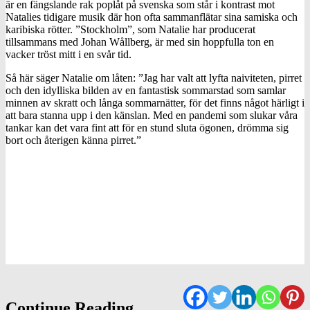
är en fängslande rak poplåt på svenska som står i kontrast mot
Natalies tidigare musik där hon ofta sammanflätar sina samiska och
karibiska rötter. ”Stockholm”, som Natalie har producerat
tillsammans med Johan Wållberg, är med sin hoppfulla ton en
vacker tröst mitt i en svår tid.
Så här säger Natalie om låten: ”Jag har valt att lyfta naiviteten, pirret
och den idylliska bilden av en fantastisk sommarstad som samlar
minnen av skratt och långa sommarnätter, för det finns något härligt i
att bara stanna upp i den känslan. Med en pandemi som slukar våra
tankar kan det vara fint att för en stund sluta ögonen, drömma sig
bort och återigen känna pirret.”
Continue Reading