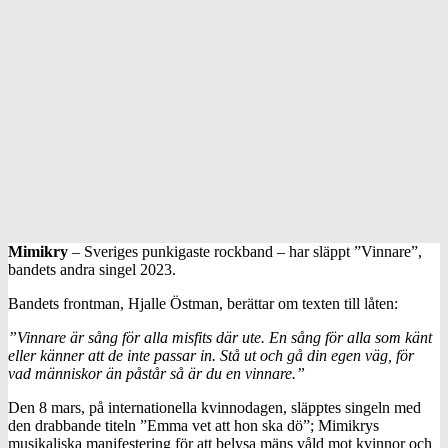
Mimikry
– Sveriges punkigaste rockband – har släppt ”Vinnare”,
bandets andra singel 2023.
Bandets frontman, Hjalle Östman, berättar om texten till låten:
”Vinnare är sång för alla misfits där ute. En sång för alla som känt
eller känner att de inte passar in. Stå ut och gå din egen väg, för
vad människor än påstår så är du en vinnare.”
Den 8 mars, på internationella kvinnodagen, släpptes singeln med
den drabbande titeln ”Emma vet att hon ska dö”; Mimikrys
musikaliska manifestering för att belysa mäns våld mot kvinnor och