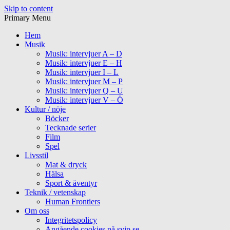
Skip to content
Primary Menu
Hem
Musik
Musik: intervjuer A – D
Musik: intervjuer E – H
Musik: intervjuer I – L
Musik: intervjuer M – P
Musik: intervjuer Q – U
Musik: intervjuer V – Ö
Kultur / nöje
Böcker
Tecknade serier
Film
Spel
Livsstil
Mat & dryck
Hälsa
Sport & äventyr
Teknik / vetenskap
Human Frontiers
Om oss
Integritetspolicy
Angående cookies på svip.se