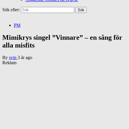
Sök efter:
PM
Mimikrys singel ”Vinnare” – en sång för
alla misfits
By
svip
3 år ago
Reklam