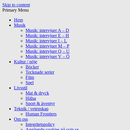
Skip to content
Primary Menu
Hem
Musik
Musik: intervjuer A – D
Musik: intervjuer E – H
Musik: intervjuer I – L
Musik: intervjuer M – P
Musik: intervjuer Q – U
Musik: intervjuer V – Ö
Kultur / nöje
Böcker
Tecknade serier
Film
Spel
Livsstil
Mat & dryck
Hälsa
Sport & äventyr
Teknik / vetenskap
Human Frontiers
Om oss
Integritetspolicy
Angående cookies på svip.se