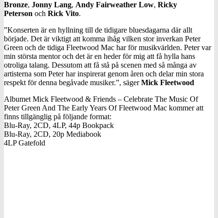
Bronze
,
Jonny Lang
,
Andy Fairweather Low
,
Ricky
Peterson
och
Rick Vito
.
”Konserten är en hyllning till de tidigare bluesdagarna där allt
började. Det är viktigt att komma ihåg vilken stor inverkan Peter
Green och de tidiga Fleetwood Mac har för musikvärlden. Peter var
min största mentor och det är en heder för mig att få hylla hans
otroliga talang. Dessutom att få stå på scenen med så många av
artisterna som Peter har inspirerat genom åren och delar min stora
respekt för denna begåvade musiker.”, säger
Mick Fleetwood
Albumet Mick Fleetwood & Friends – Celebrate The Music Of
Peter Green And The Early Years Of Fleetwood Mac kommer att
finns tillgänglig på följande format:
Blu-Ray, 2CD, 4LP, 44p Bookpack
Blu-Ray, 2CD, 20p Mediabook
4LP Gatefold