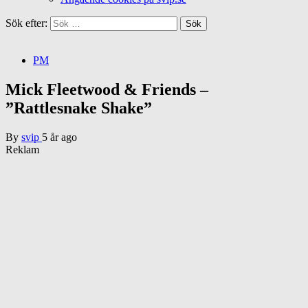
Sök efter:
PM
Mick Fleetwood & Friends –
”Rattlesnake Shake”
By
svip
5 år ago
Reklam