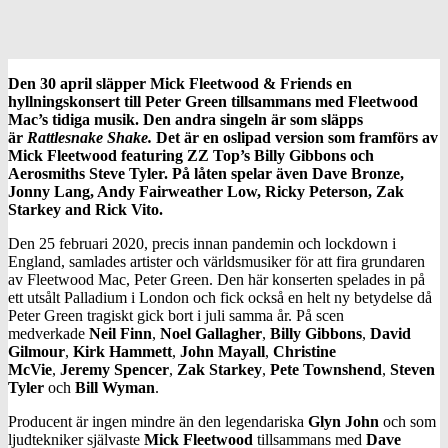
Den 30 april släpper Mick Fleetwood & Friends en
hyllningskonsert till Peter Green tillsammans med Fleetwood
Mac’s tidiga musik. Den
andra singeln är som släpps
är
Rattlesnake Shake.
Det är en oslipad version som framförs av
Mick Fleetwood featuring ZZ Top’s Billy Gibbons och
Aerosmiths Steve Tyler. På låten spelar även
Dave Bronze,
Jonny Lang, Andy Fairweather Low, Ricky Peterson, Zak
Starkey and Rick Vito.
Den 25 februari 2020, precis innan pandemin och lockdown i
England, samlades artister och världsmusiker för att fira grundaren
av Fleetwood Mac, Peter Green. Den här konserten spelades in på
ett utsålt Palladium i London och fick också en helt ny betydelse då
Peter Green tragiskt gick bort i juli samma år. På scen
medverkade
Neil Finn
,
Noel Gallagher
,
Billy Gibbons
,
David
Gilmour
,
Kirk Hammett
,
John Mayall
,
Christine
McVie
,
Jeremy Spencer
,
Zak Starkey
,
Pete Townshend
,
Steven
Tyler
och
Bill Wyman
.
Producent är ingen mindre än den legendariska
Glyn John
och som
ljudtekniker självaste
Mick Fleetwood
tillsammans med
Dave