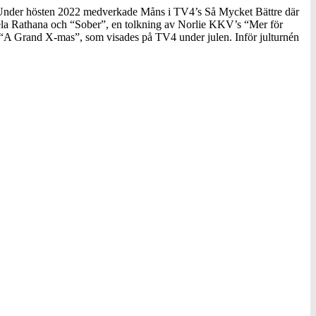
4. Under hösten 2022 medverkade Måns i TV4’s Så Mycket Bättre där
niela Rathana och “Sober”, en tolkning av Norlie KKV’s “Mer för
t “A Grand X-mas”, som visades på TV4 under julen. Inför julturnén