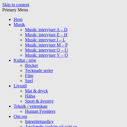
Skip to content
Primary Menu
Hem
Musik
Musik: intervjuer A – D
Musik: intervjuer E – H
Musik: intervjuer I – L
Musik: intervjuer M – P
Musik: intervjuer Q – U
Musik: intervjuer V – Ö
Kultur / nöje
Böcker
Tecknade serier
Film
Spel
Livsstil
Mat & dryck
Hälsa
Sport & äventyr
Teknik / vetenskap
Human Frontiers
Om oss
Integritetspolicy
Angående cookies på svip.se