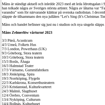
Måns är ständigt aktuell och inledde 2023 med att leda Idrottsgalan
han tolkade några av Sveriges största artister. Några av låtarna var
varandra” som för närvarande klättrar på svenska radiolistan. I dec
släppte de tillsammans den nya jullåten “Let’s Sing (It’s Christmas Ti
Måns och bandet befinner sig just nu i studion och nya singeln släpps 
Måns Zelmerlöw vårturné 2023
3/3 Piteå, Acusticum
4/3 Umeå, Folkets Hus
7/3 London, Powerhaus (UK)
9/3 Göteborg, Stora teatern
10/3 Göteborg, Stora teatern
15/3 Borås, Åhaga
16/3 Halmstad Teater
17/3 Värnamo, Gummifabriken
18/3 Jönköping, Spira
19/3 Norrköping, Flygeln
22/3 Karlskrona, Konserthusteatern
23/3 Kristianstad, Kulturkvarteret
24/3 Malmö, Slagthuset
12/4 Örebro, Conventum
13/4 Nyköping, Culturum
14/4 Bollnäs, Kulturhuset