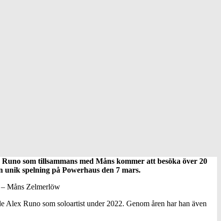
lex Runo som tillsammans med Måns kommer att besöka över 20
 en unik spelning på Powerhaus den 7 mars.
né” – Måns Zelmerlöw
uterade Alex Runo som soloartist under 2022. Genom åren har han även