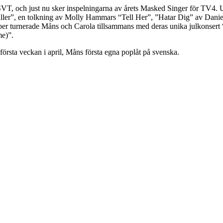
 i SVT, och just nu sker inspelningarna av årets Masked Singer för TV
 “Faller”, en tolkning av Molly Hammars “Tell Her”, ”Hatar Dig” av Da
ember turnerade Måns och Carola tillsammans med deras unika julkonser
me)”.
första veckan i april, Måns första egna poplåt på svenska.