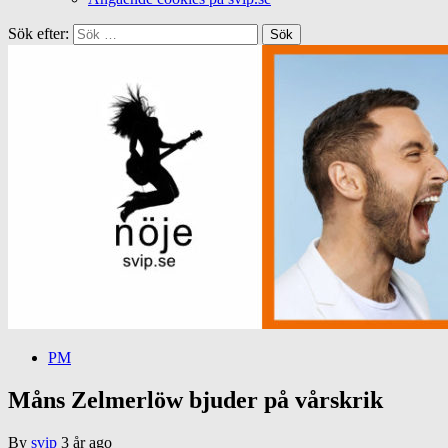
Sök efter:
PM
Måns Zelmerlöw bjuder på vårskrik
By
svip
3 år ago