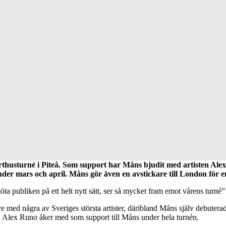
rthusturné i Piteå. Som support har Måns bjudit med artisten A
under mars och april. Måns gör även en avstickare till London för
möta publiken på ett helt nytt sätt, ser så mycket fram emot vårens tur
ångare med några av Sveriges största artister, däribland Måns själv deb
r. Alex Runo åker med som support till Måns under hela turnén.