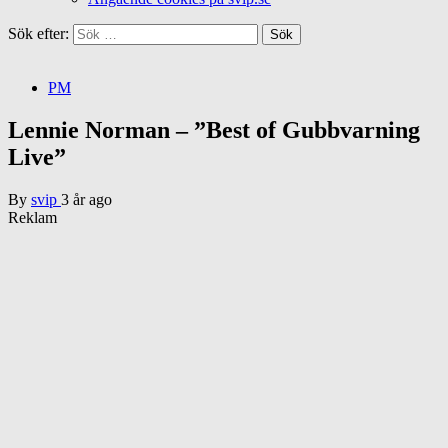
Sök efter:
PM
Lennie Norman – ”Best of Gubbvarning
Live”
By
svip
3 år ago
Reklam