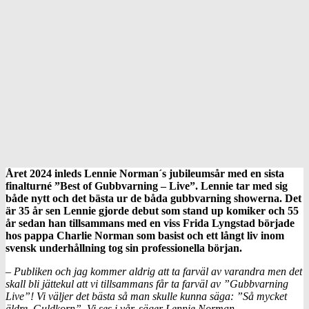
Året 2024 inleds Lennie Norman´s jubileumsår med en sista
finalturné ”Best of Gubbvarning – Live”. Lennie tar med sig
både nytt och det bästa ur de båda gubbvarning showerna. Det
är 35 år sen Lennie gjorde debut som stand up komiker och 55
år sedan han tillsammans med en viss Frida Lyngstad började
hos pappa Charlie Norman som basist och ett långt liv inom
svensk underhållning tog sin professionella början.
– Publiken och jag kommer aldrig att ta farväl av varandra men det
skall bli jättekul att vi tillsammans får ta farväl av ”Gubbvarning
Live”! Vi väljer det bästa så man skulle kunna säga: ”Så mycket
äldre, Guldkorn”. Vi ses i vår, säger Lennie Norman.