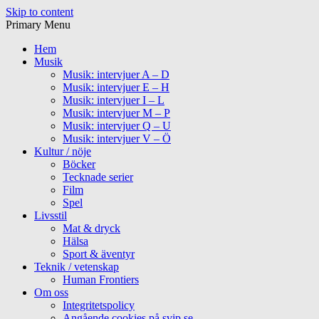
Skip to content
Primary Menu
Hem
Musik
Musik: intervjuer A – D
Musik: intervjuer E – H
Musik: intervjuer I – L
Musik: intervjuer M – P
Musik: intervjuer Q – U
Musik: intervjuer V – Ö
Kultur / nöje
Böcker
Tecknade serier
Film
Spel
Livsstil
Mat & dryck
Hälsa
Sport & äventyr
Teknik / vetenskap
Human Frontiers
Om oss
Integritetspolicy
Angående cookies på svip.se