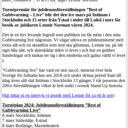
Turnépremiär för jubileumsföreställningen ”Best of
Gubbvarning – Live” blir det den 6:e mars på Intiman i
Stockholm och 15 orter från Ystad i söder till Luleå i norr får
besök av jubilaren Lennie Norman våren 2024.
Det är en livs levande legend som publiken nu får möta i den sista
Gubbvarning live någonsin. Vi vågar utlova en jubileumsturné med
extra allt och en skrattfest som sent ska glömmas. Lennie tar, på sitt
eget lilla sätt, och skärskådar tiden vi lever i och hur en gubbes
funderingar och tankar ter sig i den moderna och galna värld vi lever
i.
”Gubbvarning live” har varit en stor succé, turnerat över hela
Sverige för fullsatta hus sen 2018 och under denna period fram till
idag även sålt slut Intiman i Stockholm 13 gånger. I vår passeras den
200:e föreställningen vilket är helt unikt i svensk Stand Up historia.
(här hittar ni en intervju vi gjorde med Lennie för ca ett år sen)
Turnéplan 2024: Jubileumsföreställningen ”Best of
Gubbvarning Live”
6 mars Stockholm, Intiman
7 mars Södertälje, Estrad
8 mars Borlänge, Maximteatern