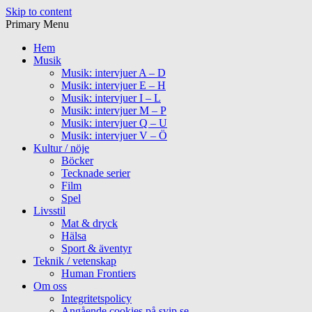
Skip to content
Primary Menu
Hem
Musik
Musik: intervjuer A – D
Musik: intervjuer E – H
Musik: intervjuer I – L
Musik: intervjuer M – P
Musik: intervjuer Q – U
Musik: intervjuer V – Ö
Kultur / nöje
Böcker
Tecknade serier
Film
Spel
Livsstil
Mat & dryck
Hälsa
Sport & äventyr
Teknik / vetenskap
Human Frontiers
Om oss
Integritetspolicy
Angående cookies på svip.se