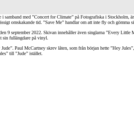
e i samband med ”Concert for Climate” på Fotografiska i Stockholm, är
ssigt omskakande tid. ”Save Me” handlar om att inte fly och gömma sig
n 9 september 2022. Skivan innehåller även singlarna ”Every Little 
sin fullängdare på vinyl.
 Jude”. Paul McCartney skrev låten, som från början hette ”Hey Jules”, ti
” till ”Jude” istället.