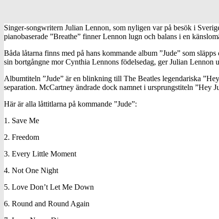
Singer-songwritern Julian Lennon, som nyligen var på besök i Sverig
pianobaserade ”Breathe” finner Lennon lugn och balans i en känslomä
Båda låtarna finns med på hans kommande album ”Jude” som släpps de
sin bortgångne mor Cynthia Lennons födelsedag, ger Julian Lennon ut 
Albumtiteln ”Jude”
är en blinkning till The Beatles legendariska ”Hey
separation. McCartney ändrade dock namnet i ursprungstiteln ”Hey Jules
Här är alla låttitlarna på kommande ”Jude”:
1. Save Me
2. Freedom
3. Every Little Moment
4. Not One Night
5. Love Don’t Let Me Down
6. Round and Round Again