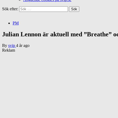
Sök efter:
PM
Julian Lennon är aktuell med ”Breathe” 
By
svip
4 år ago
Reklam