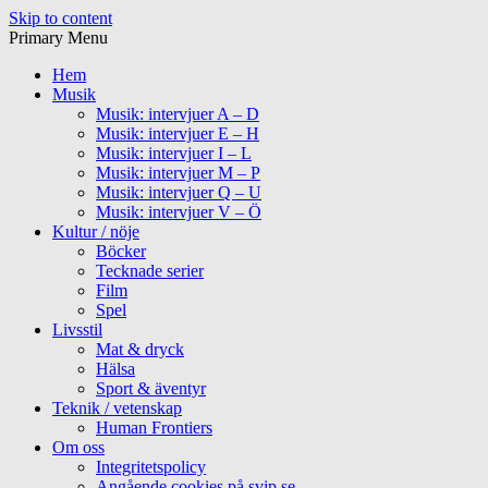
Skip to content
Primary Menu
Hem
Musik
Musik: intervjuer A – D
Musik: intervjuer E – H
Musik: intervjuer I – L
Musik: intervjuer M – P
Musik: intervjuer Q – U
Musik: intervjuer V – Ö
Kultur / nöje
Böcker
Tecknade serier
Film
Spel
Livsstil
Mat & dryck
Hälsa
Sport & äventyr
Teknik / vetenskap
Human Frontiers
Om oss
Integritetspolicy
Angående cookies på svip.se