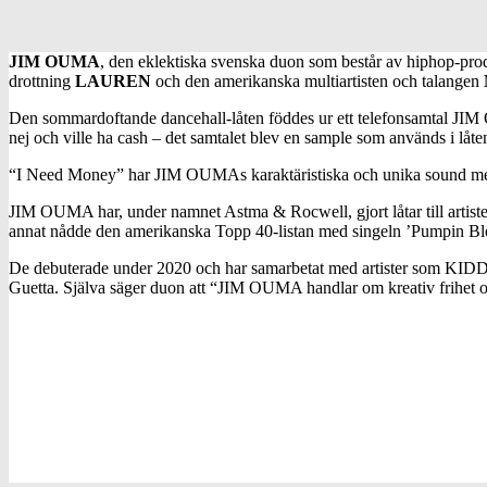
JIM OUMA
, den eklektiska svenska duon som består av hiphop-pro
drottning
LAUREN
och den amerikanska multiartisten och talangen
Den sommardoftande dancehall-låten föddes ur ett telefonsamtal JIM
nej och ville ha cash – det samtalet blev en sample som används i låte
“I Need Money” har JIM OUMAs karaktäristiska och unika sound med 
JIM OUMA har, under namnet Astma & Rocwell, gjort låtar till artis
annat nådde den amerikanska Topp 40-listan med singeln ’Pumpin Bl
De debuterade under 2020 och har samarbetat med artister som KIDDO, 
Guetta. Själva säger duon att “JIM OUMA handlar om kreativ frihet oc