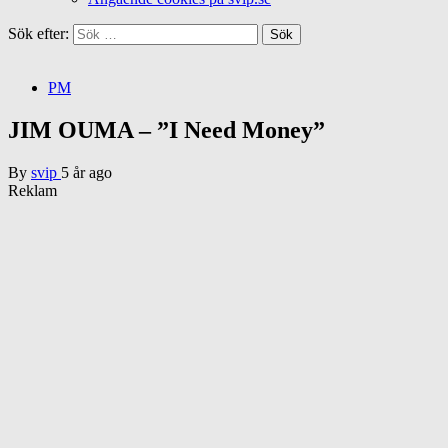
Sök efter:
PM
JIM OUMA – ”I Need Money”
By
svip
5 år ago
Reklam