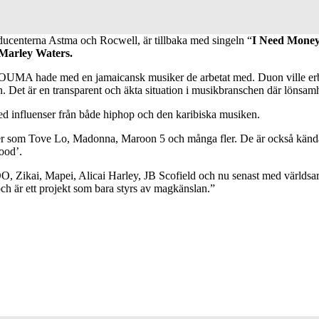
ducenterna Astma och Rocwell, är tillbaka med singeln “
I Need Mone
Marley Waters.
 OUMA hade med en jamaicansk musiker de arbetat med. Duon ville erbj
n. Det är en transparent och äkta situation i musikbranschen där lönsamh
influenser från både hiphop och den karibiska musiken.
ter som Tove Lo, Madonna, Maroon 5 och många fler. De är också känd
ood’.
Zikai, Mapei, Alicai Harley, JB Scofield och nu senast med världsarti
h är ett projekt som bara styrs av magkänslan.”