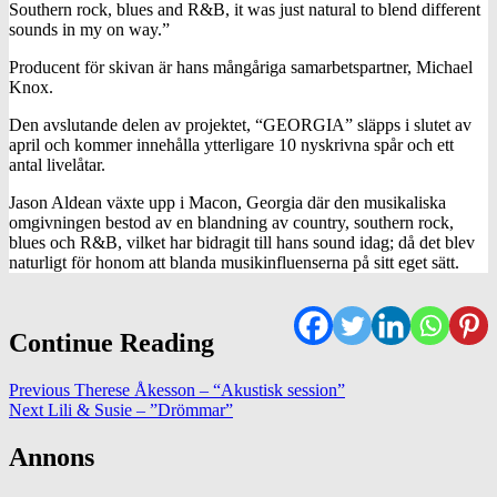
Southern rock, blues and R&B, it was just natural to blend different
sounds in my on way.”
Producent för skivan är hans mångåriga samarbetspartner, Michael
Knox.
Den avslutande delen av projektet, “GEORGIA” släpps i slutet av
april och kommer innehålla ytterligare 10 nyskrivna spår och ett
antal livelåtar.
Jason Aldean växte upp i Macon, Georgia där den musikaliska
omgivningen bestod av en blandning av country, southern rock,
blues och R&B, vilket har bidragit till hans sound idag; då det blev
naturligt för honom att blanda musikinfluenserna på sitt eget sätt.
Continue Reading
Previous
Therese Åkesson – “Akustisk session”
Next
Lili & Susie – ”Drömmar”
Annons