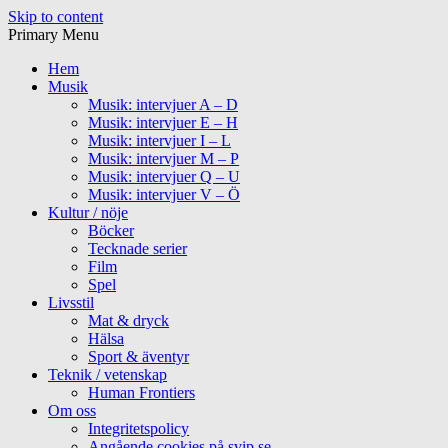
Skip to content
Primary Menu
Hem
Musik
Musik: intervjuer A – D
Musik: intervjuer E – H
Musik: intervjuer I – L
Musik: intervjuer M – P
Musik: intervjuer Q – U
Musik: intervjuer V – Ö
Kultur / nöje
Böcker
Tecknade serier
Film
Spel
Livsstil
Mat & dryck
Hälsa
Sport & äventyr
Teknik / vetenskap
Human Frontiers
Om oss
Integritetspolicy
Angående cookies på svip.se