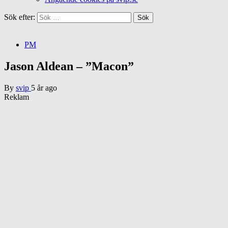
Sök efter:
PM
Jason Aldean – ”Macon”
By
svip
5 år ago
Reklam