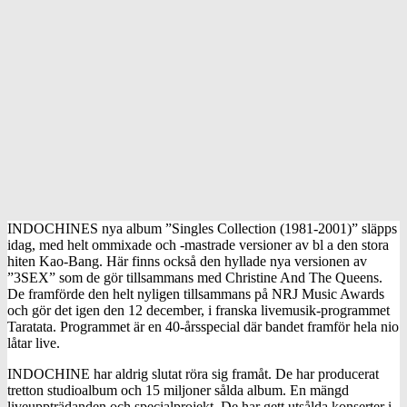
INDOCHINES nya album ”Singles Collection (1981-2001)” släpps
idag, med helt ommixade och -mastrade versioner av bl a den stora
hiten Kao-Bang. Här finns också den hyllade nya versionen av
”3SEX” som de gör tillsammans med Christine And The Queens.
De framförde den helt nyligen tillsammans på NRJ Music Awards
och gör det igen den 12 december, i franska livemusik-programmet
Taratata. Programmet är en 40-årsspecial där bandet framför hela nio
låtar live.
INDOCHINE har aldrig slutat röra sig framåt. De har producerat
tretton studioalbum och 15 miljoner sålda album. En mängd
liveuppträdanden och specialprojekt. De har gett utsålda konserter i