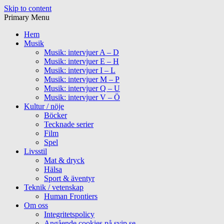
Skip to content
Primary Menu
Hem
Musik
Musik: intervjuer A – D
Musik: intervjuer E – H
Musik: intervjuer I – L
Musik: intervjuer M – P
Musik: intervjuer Q – U
Musik: intervjuer V – Ö
Kultur / nöje
Böcker
Tecknade serier
Film
Spel
Livsstil
Mat & dryck
Hälsa
Sport & äventyr
Teknik / vetenskap
Human Frontiers
Om oss
Integritetspolicy
Angående cookies på svip.se