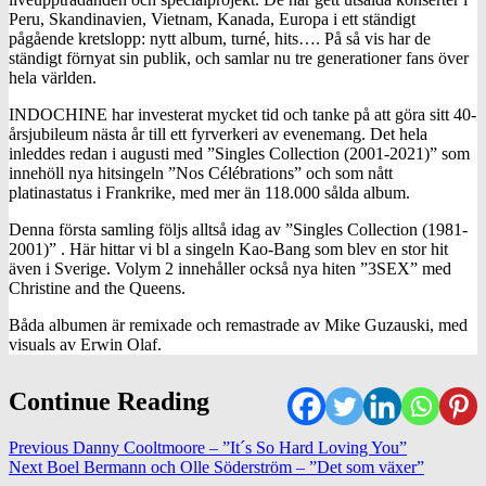
Peru, Skandinavien, Vietnam, Kanada, Europa i ett ständigt
pågående kretslopp: nytt album, turné, hits…. På så vis har de
ständigt förnyat sin publik, och samlar nu tre generationer fans över
hela världen.
INDOCHINE har investerat mycket tid och tanke på att göra sitt 40-
årsjubileum nästa år till ett fyrverkeri av evenemang. Det hela
inleddes redan i augusti med ”Singles Collection (2001-2021)” som
innehöll nya hitsingeln ”Nos Célébrations” och som nått
platinastatus i Frankrike, med mer än 118.000 sålda album.
Denna första samling följs alltså idag av ”Singles Collection (1981-
2001)” . Här hittar vi bl a singeln Kao-Bang som blev en stor hit
även i Sverige. Volym 2 innehåller också nya hiten ”3SEX” med
Christine and the Queens.
Båda albumen är remixade och remastrade av Mike Guzauski, med
visuals av Erwin Olaf.
Continue Reading
Previous
Danny Cooltmoore – ”It´s So Hard Loving You”
Next
Boel Bermann och Olle Söderström – ”Det som växer”