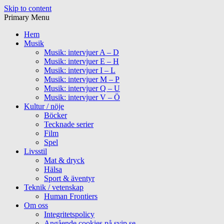
Skip to content
Primary Menu
Hem
Musik
Musik: intervjuer A – D
Musik: intervjuer E – H
Musik: intervjuer I – L
Musik: intervjuer M – P
Musik: intervjuer Q – U
Musik: intervjuer V – Ö
Kultur / nöje
Böcker
Tecknade serier
Film
Spel
Livsstil
Mat & dryck
Hälsa
Sport & äventyr
Teknik / vetenskap
Human Frontiers
Om oss
Integritetspolicy
Angående cookies på svip.se