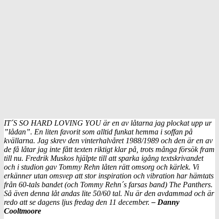
IT´S SO HARD LOVING YOU är en av låtarna jag plockat upp ur
”lådan”. En liten favorit som alltid funkat hemma i soffan på
kvällarna. Jag skrev den vinterhalvåret 1988/1989 och den är en av
de få låtar jag inte fått texten riktigt klar på, trots många försök fram
till nu. Fredrik Muskos hjälpte till att sparka igång textskrivandet
och i studion gav Tommy Rehn låten rätt omsorg och kärlek. Vi
erkänner utan omsvep att stor inspiration och vibration har hämtats
från 60-tals bandet (och Tommy Rehn´s farsas band) The Panthers.
Så även denna låt andas lite 50/60 tal. Nu är den avdammad och är
redo att se dagens ljus fredag den 11 december.
– Danny
Cooltmoore