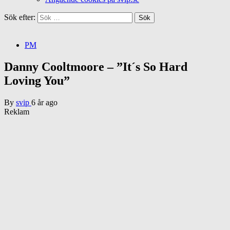
Sök efter:
PM
Danny Cooltmoore – ”It´s So Hard
Loving You”
By
svip
6 år ago
Reklam