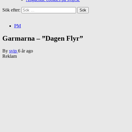
Sök efter:
PM
Garmarna – ”Dagen Flyr”
By
svip
6 år ago
Reklam