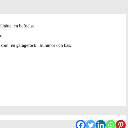
lrätta, en befrielse.
n.
e som ren garagerock i trummor och bas.