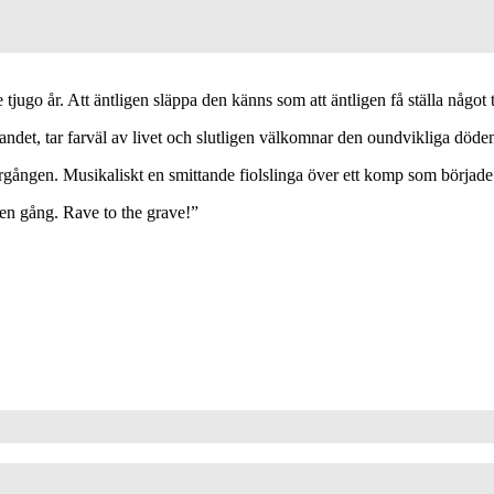
tjugo år. Att äntligen släppa den känns som att äntligen få ställa något til
andet, tar farväl av livet och slutligen välkomnar den oundvikliga döde
rgången. Musikaliskt en smittande fiolslinga över ett komp som börjad
 en gång. Rave to the grave!”