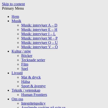
Skip to content
Primary Menu
Hem
Musik
Musik: intervjuer A – D
Musik: intervjuer E – H
Musik: intervjuer I – L
Musik: intervjuer M – P
Musik: intervjuer Q – U
Musik: intervjuer V – Ö
Kultur / nöje
Böcker
Tecknade serier
Film
Spel
Livsstil
Mat & dryck
Hälsa
Sport & äventyr
Teknik / vetenskap
Human Frontiers
Om oss
Integritetspolicy
Angående cookies på svip.se