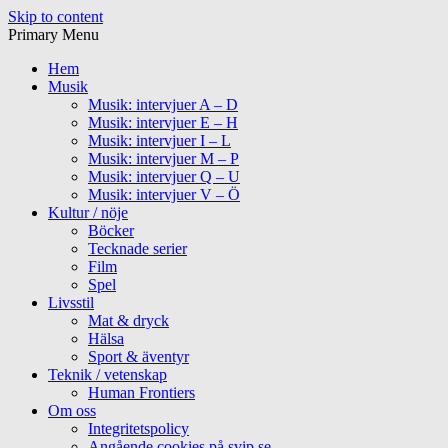
Skip to content
Primary Menu
Hem
Musik
Musik: intervjuer A – D
Musik: intervjuer E – H
Musik: intervjuer I – L
Musik: intervjuer M – P
Musik: intervjuer Q – U
Musik: intervjuer V – Ö
Kultur / nöje
Böcker
Tecknade serier
Film
Spel
Livsstil
Mat & dryck
Hälsa
Sport & äventyr
Teknik / vetenskap
Human Frontiers
Om oss
Integritetspolicy
Angående cookies på svip.se