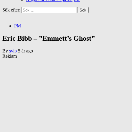
Sök efter:
PM
Eric Bibb – ”Emmett’s Ghost”
By
svip
5 år ago
Reklam