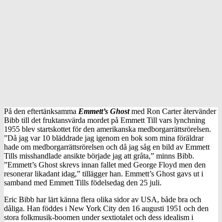
På den eftertänksamma
Emmett’s Ghost
med Ron Carter återvänder
Bibb till det fruktansvärda mordet på Emmett Till vars lynchning
1955 blev startskottet för den amerikanska medborgarrättsrörelsen.
”Då jag var 10 bläddrade jag igenom en bok som mina föräldrar
hade om medborgarrättsrörelsen och då jag såg en bild av Emmett
Tills misshandlade ansikte började jag att gråta,” minns Bibb.
”Emmett’s Ghost skrevs innan fallet med George Floyd men den
resonerar likadant idag,” tillägger han. Emmett’s Ghost gavs ut i
samband med Emmett Tills födelsedag den 25 juli.
Eric Bibb har lärt känna flera olika sidor av USA, både bra och
dåliga. Han föddes i New York City den 16 augusti 1951 och den
stora folkmusik-boomen under sextiotalet och dess idealism i