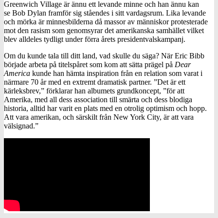
Greenwich Village är ännu ett levande minne och han ännu kan
se Bob Dylan framför sig ståendes i sitt vardagsrum. Lika levande
och mörka är minnesbilderna då massor av människor protesterade
mot den rasism som genomsyrar det amerikanska samhället vilket
blev alldeles tydligt under förra årets presidentvalskampanj.
Om du kunde tala till ditt land, vad skulle du säga? När Eric Bibb
började arbeta på titelspåret som kom att sätta prägel på
Dear
America
kunde han hämta inspiration från en relation som varat i
närmare 70 år med en extremt dramatisk partner. ”Det är ett
kärleksbrev,” förklarar han albumets grundkoncept, ”för att
Amerika, med all dess association till smärta och dess blodiga
historia, alltid har varit en plats med en otrolig optimism och hopp.
Att vara amerikan, och särskilt från New York City, är att vara
välsignad.”