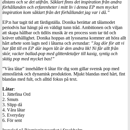
distans och se det utifrån. Såklart finns det inspiration från andra
förhållanden och erfarenheter i mitt liv i denna EP men mycket
inspiration kom såklart från det förhållandet jag var i då.”
EP:n har tagit tid att färdigställa. Donika berättar att tålamodet
periodvis har hängt på en väldigt tunn tråd. Ambitionen och viljan
att skapa hållbar och tidlös musik är en process som tar tid och
kräver uthållighet. Donika hoppas att lyssnarna kommer att höra allt
hårt arbete som lagts ned i låtarna och avrundar:
”Jag dör för att vi
har fått till en EP där ingen låt är den andra lik! Ni får allt från
skör, vacker ballad-pop med glitterdetaljer till kaxig, syntig och
skitig pop med mycket bas!”
”Våra låtar” innehåller 6 låtar för dig som gillar svensk pop med
atmosfärisk och dynamisk produktion. Mjukt blandas med hårt, fint
blandas med fult, och alltid fokus på text.
Låtar
:
1. Jättefina Ord
2. Smuts
3. Slipp då
4. Våra låtar
5. Everyday
6. För sent