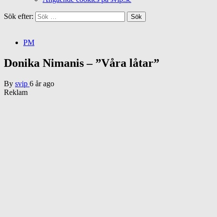
Sök efter:
PM
Donika Nimanis – ”Våra låtar”
By
svip
6 år ago
Reklam