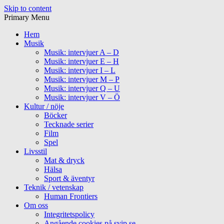
Skip to content
Primary Menu
Hem
Musik
Musik: intervjuer A – D
Musik: intervjuer E – H
Musik: intervjuer I – L
Musik: intervjuer M – P
Musik: intervjuer Q – U
Musik: intervjuer V – Ö
Kultur / nöje
Böcker
Tecknade serier
Film
Spel
Livsstil
Mat & dryck
Hälsa
Sport & äventyr
Teknik / vetenskap
Human Frontiers
Om oss
Integritetspolicy
Angående cookies på svip.se