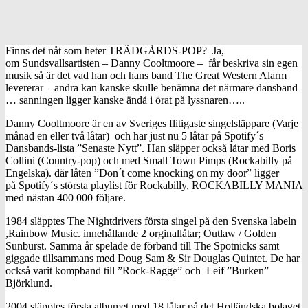
Finns det nåt som heter TRÄDGÅRDS-POP? Ja,
om Sundsvallsartisten – Danny Cooltmoore – får beskriva sin egen
musik så är det vad han och hans band The Great Western Alarm
levererar – andra kan kanske skulle benämna det närmare dansband
… sanningen ligger kanske ändå i örat på lyssnaren…..
Danny Cooltmoore är en av Sveriges flitigaste singelsläppare (Varje
månad en eller två låtar) och har just nu 5 låtar på Spotify´s
Dansbands-lista ”Senaste Nytt”. Han släpper också låtar med Boris
Collini (Country-pop) och med Small Town Pimps (Rockabilly på
Engelska). där låten ”Don´t come knocking on my door” ligger
på Spotify´s största playlist för Rockabilly, ROCKABILLY MANIA
med nästan 400 000 följare.
1984 släpptes The Nightdrivers första singel på den Svenska labeln
,Rainbow Music. innehållande 2 orginallåtar; Outlaw / Golden
Sunburst. Samma år spelade de förband till The Spotnicks samt
giggade tillsammans med Doug Sam & Sir Douglas Quintet. De har
också varit kompband till ”Rock-Ragge” och Leif ”Burken”
Björklund.
2004 släpptes första albumet med 18 låtar på det Holländska bolaget