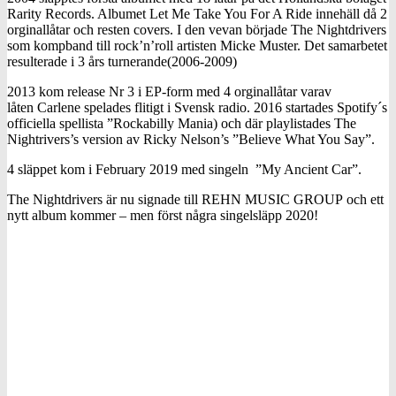
Rarity Records. Albumet Let Me Take You For A Ride innehäll då 2
orginallåtar och resten covers. I den vevan började The Nightdrivers
som kompband till rock’n’roll artisten Micke Muster. Det samarbetet
resulterade i 3 års turnerande(2006-2009)
2013 kom release Nr 3 i EP-form med 4 orginallåtar varav
låten Carlene spelades flitigt i Svensk radio. 2016 startades Spotify´s
officiella spellista ”Rockabilly Mania) och där playlistades The
Nightrivers’s version av Ricky Nelson’s ”Believe What You Say”.
4 släppet kom i February 2019 med singeln ”My Ancient Car”.
The Nightdrivers är nu signade till REHN MUSIC GROUP och ett
nytt album kommer – men först några singelsläpp 2020!