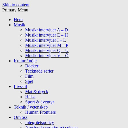
Skip to content
Primary Menu
Hem
Musik
Musik: intervjuer A – D
Musik: intervjuer E – H
Musik: intervjuer I – L
Musik: intervjuer M – P
Musik: intervjuer Q – U
Musik: intervjuer V – Ö
Kultur / nöje
Böcker
Tecknade serier
Film
Spel
Livsstil
Mat & dryck
Hälsa
Sport & äventyr
Teknik / vetenskap
Human Frontiers
Om oss
Integritetspolicy
Angående cookies på svip.se