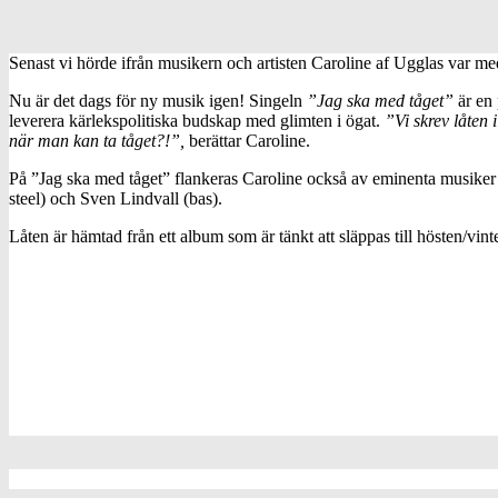
Senast vi hörde ifrån musikern och artisten Caroline af Ugglas var m
Nu är det dags för ny musik igen! Singeln
”Jag ska med tåget”
är en 
leverera kärlekspolitiska budskap med glimten i ögat.
”Vi skrev låten 
när man kan ta tåget?!”,
berättar Caroline.
På ”Jag ska med tåget” flankeras Caroline också av eminenta musiker 
steel) och Sven Lindvall (bas).
Låten är hämtad från ett album som är tänkt att släppas till hösten/vin