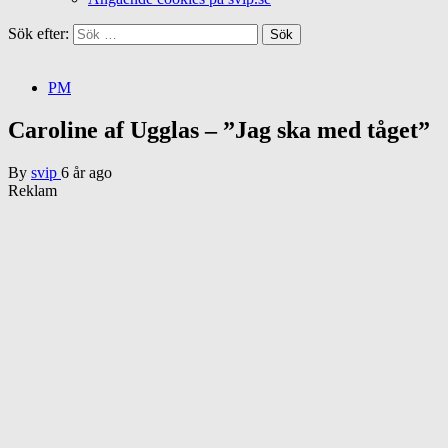
Sök efter:
PM
Caroline af Ugglas – ”Jag ska med tåget”
By
svip
6 år ago
Reklam