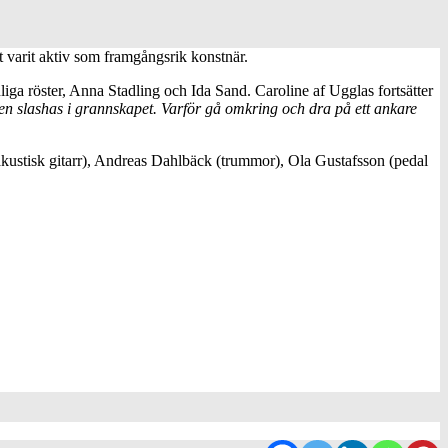
t varit aktiv som framgångsrik konstnär.
iga röster, Anna Stadling och Ida Sand. Caroline af Ugglas fortsätter
ill en slashas i grannskapet. Varför gå omkring och dra på ett ankare
akustisk gitarr), Andreas Dahlbäck (trummor), Ola Gustafsson (pedal