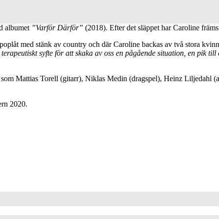
ed albumet
”Varför Därför”
(2018). Efter det släppet har Caroline främs
poplåt med stänk av country och där Caroline backas av två stora kvinnl
i terapeutiskt syfte för att skaka av oss en pågående situation, en pik t
som Mattias Torell (gitarr), Niklas Medin (dragspel), Heinz Liljedahl (
tern 2020.