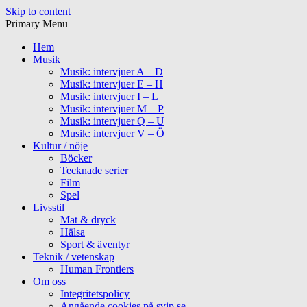
Skip to content
Primary Menu
Hem
Musik
Musik: intervjuer A – D
Musik: intervjuer E – H
Musik: intervjuer I – L
Musik: intervjuer M – P
Musik: intervjuer Q – U
Musik: intervjuer V – Ö
Kultur / nöje
Böcker
Tecknade serier
Film
Spel
Livsstil
Mat & dryck
Hälsa
Sport & äventyr
Teknik / vetenskap
Human Frontiers
Om oss
Integritetspolicy
Angående cookies på svip.se