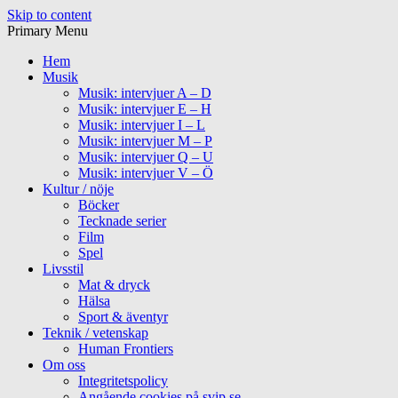
Skip to content
Primary Menu
Hem
Musik
Musik: intervjuer A – D
Musik: intervjuer E – H
Musik: intervjuer I – L
Musik: intervjuer M – P
Musik: intervjuer Q – U
Musik: intervjuer V – Ö
Kultur / nöje
Böcker
Tecknade serier
Film
Spel
Livsstil
Mat & dryck
Hälsa
Sport & äventyr
Teknik / vetenskap
Human Frontiers
Om oss
Integritetspolicy
Angående cookies på svip.se