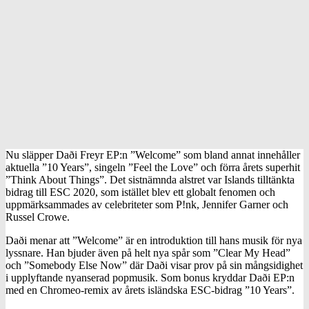
Nu släpper Daði Freyr EP:n ”Welcome” som bland annat innehåller
aktuella ”10 Years”, singeln ”Feel the Love” och förra årets superhit
”Think About Things”. Det sistnämnda alstret var Islands tilltänkta
bidrag till ESC 2020, som istället blev ett globalt fenomen och
uppmärksammades av celebriteter som P!nk, Jennifer Garner och
Russel Crowe.
Daði menar att ”Welcome” är en introduktion till hans musik för nya
lyssnare. Han bjuder även på helt nya spår som ”Clear My Head”
och ”Somebody Else Now” där Daði visar prov på sin mångsidighet
i upplyftande nyanserad popmusik. Som bonus kryddar Daði EP:n
med en Chromeo-remix av årets isländska ESC-bidrag ”10 Years”.