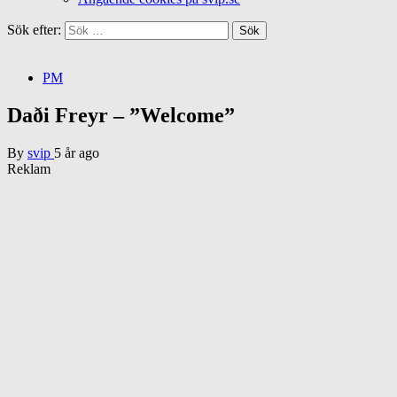
Sök efter:
PM
Daði Freyr – ”Welcome”
By
svip
5 år ago
Reklam