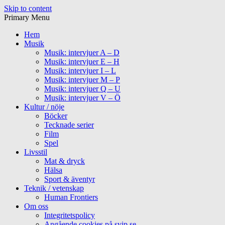
Skip to content
Primary Menu
Hem
Musik
Musik: intervjuer A – D
Musik: intervjuer E – H
Musik: intervjuer I – L
Musik: intervjuer M – P
Musik: intervjuer Q – U
Musik: intervjuer V – Ö
Kultur / nöje
Böcker
Tecknade serier
Film
Spel
Livsstil
Mat & dryck
Hälsa
Sport & äventyr
Teknik / vetenskap
Human Frontiers
Om oss
Integritetspolicy
Angående cookies på svip.se