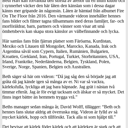
Beth Hart kan förvandla den största av arenor till en intim klubb och
i synnerhet väcker den här låten den känslan som i dessa dagar
känns mer gripande än någonsin. Låten är hämtad från albumet Fire
On The Floor från 2016. Den värmande videon innehåller hennes
fans bilder och filmer tagna tillsammans med deras familjer, far- och
morföräldrar, barn, partners och vänner som visar att små
ömhetsbevis kan skapa stora känslor av välbefinnande och lycka.
Här samlas fans från fjärran platser som Färöarna, Kurdistan,
Mexiko och Litauen till Mongoliet, Marocko, Kanada, Irak och
Argentina såväl som Cypern, Italien, Rumänien, Bulgarien,
Kroatien, Grekland, Iran, Portugal, Turkiet, Storbritannien, USA,
Irland, Frankrike, Nederländerna, Belgien, Tyskland, Polen,
Sverige, Norge, Spanien, Belgien och Australien.
Beth säger så här om videon: “Då jag såg den så började jag att
gråta då jag kände igen så många av er. Ni var så vackra,
kärleksfulla, lyckliga att jag bara häpnade. Jag grät i nästan två
timmar efteråt. Jag är för evigt tacksam och älskar er så mycket. Det
finns inget bättre än hemmets trygga vrå.”
Beths manager sedan många år, David Wolff, tillägger: “Beth och
hennes fans slutar aldrig att överraska mig. Videon är fylld av så
mycket kärlek, hopp och tillförsikt. Tack alla ni som hjälpt till.”
Det bevisar att kärlek föder kärlek och att kärleken är stark och att