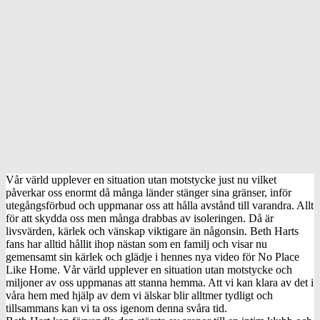
Vår värld upplever en situation utan motstycke just nu vilket
påverkar oss enormt då många länder stänger sina gränser, inför
utegångsförbud och uppmanar oss att hålla avstånd till varandra. Allt
för att skydda oss men många drabbas av isoleringen. Då är
livsvärden, kärlek och vänskap viktigare än någonsin. Beth Harts
fans har alltid hållit ihop nästan som en familj och visar nu
gemensamt sin kärlek och glädje i hennes nya video för No Place
Like Home. Vår värld upplever en situation utan motstycke och
miljoner av oss uppmanas att stanna hemma. Att vi kan klara av det i
våra hem med hjälp av dem vi älskar blir alltmer tydligt och
tillsammans kan vi ta oss igenom denna svåra tid.