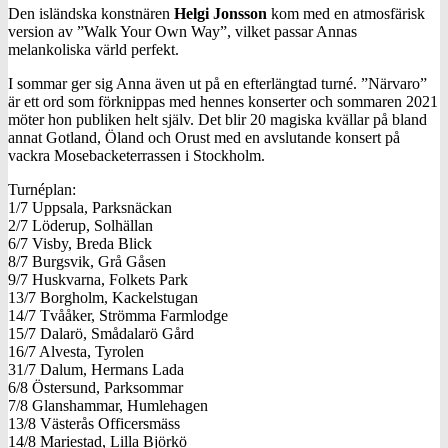
Den isländska konstnären
Helgi Jonsson
kom med en atmosfärisk
version av ”Walk Your Own Way”, vilket passar Annas
melankoliska värld perfekt.
I sommar ger sig Anna även ut på en efterlängtad turné. ”Närvaro”
är ett ord som förknippas med hennes konserter och sommaren 2021
möter hon publiken helt själv. Det blir 20 magiska kvällar på bland
annat Gotland, Öland och Orust med en avslutande konsert på
vackra Mosebacketerrassen i Stockholm.
Turnéplan:
1/7 Uppsala, Parksnäckan
2/7 Löderup, Solhällan
6/7 Visby, Breda Blick
8/7 Burgsvik, Grå Gåsen
9/7 Huskvarna, Folkets Park
13/7 Borgholm, Kackelstugan
14/7 Tvååker, Strömma Farmlodge
15/7 Dalarö, Smådalarö Gård
16/7 Alvesta, Tyrolen
31/7 Dalum, Hermans Lada
6/8 Östersund, Parksommar
7/8 Glanshammar, Humlehagen
13/8 Västerås Officersmäss
14/8 Mariestad, Lilla Björkö