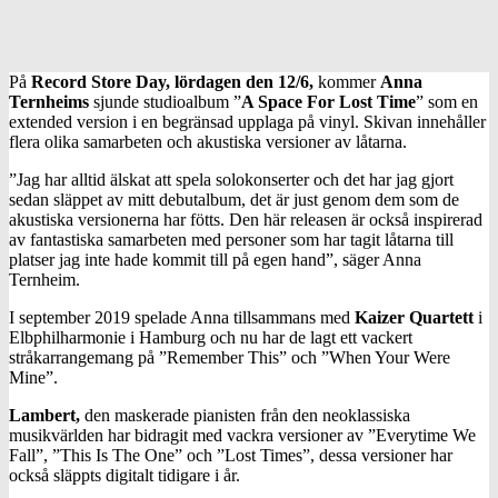
På
Record Store Day, lördagen den 12/6,
kommer
Anna
Ternheims
sjunde studioalbum ”
A Space For Lost Time
” som en
extended version i en begränsad upplaga på vinyl. Skivan innehåller
flera olika samarbeten och akustiska versioner av låtarna.
”Jag har alltid älskat att spela solokonserter och det har jag gjort
sedan släppet av mitt debutalbum, det är just genom dem som de
akustiska versionerna har fötts. Den här releasen är också inspirerad
av fantastiska samarbeten med personer som har tagit låtarna till
platser jag inte hade kommit till på egen hand”, säger Anna
Ternheim.
I september 2019 spelade Anna tillsammans med
Kaizer Quartett
i
Elbphilharmonie i Hamburg och nu har de lagt ett vackert
stråkarrangemang på ”Remember This” och ”When Your Were
Mine”.
Lambert,
den maskerade pianisten från den neoklassiska
musikvärlden har bidragit med vackra versioner av ”Everytime We
Fall”, ”This Is The One” och ”Lost Times”, dessa versioner har
också släppts digitalt tidigare i år.