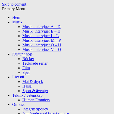
Skip to content
Primary Menu
Hem
Musik
Musik: intervjuer A – D
Musik: intervjuer E – H
Musik: intervjuer I – L
Musik: intervjuer M – P
Musik: intervjuer Q – U
Musik: intervjuer V – Ö
Kultur / nöje
Böcker
Tecknade serier
Film
Spel
Livsstil
Mat & dryck
Hälsa
Sport & äventyr
Teknik / vetenskap
Human Frontiers
Om oss
Integritetspolicy
Angående cookies på svip.se