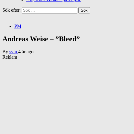
Sök efter:
PM
Andreas Weise – ”Bleed”
By
svip
4 år ago
Reklam