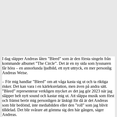
I dag släpper Andreas låten ”Bleed” som är den första singeln från
kommande albumet ”The Circle”. Det är en ny sida som lyssnaren
får höra – en annorlunda ljudbild, ett nytt uttryck, en mer personlig
Andreas Weise.
– För mig handlar ”Bleed” om att våga kasta sig ut och ta riktiga
risker. Det kan vara i en kärleksrelation, men även på andra sätt.
”Bleed” representerar verkligen mycket av det jag gör 2023 när jag
släpper helt nytt sound och kastar mig ut. Att släppa musik som först
och främst berör mig personligen är läskigt för då är det Andreas
som blir bedömd, inte mediabilden eller den ”roll” som jag blivit
tilldelad. Det blir svårare att gömma sig den här gången, säger
Andreas.