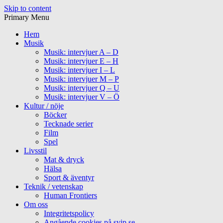
Skip to content
Primary Menu
Hem
Musik
Musik: intervjuer A – D
Musik: intervjuer E – H
Musik: intervjuer I – L
Musik: intervjuer M – P
Musik: intervjuer Q – U
Musik: intervjuer V – Ö
Kultur / nöje
Böcker
Tecknade serier
Film
Spel
Livsstil
Mat & dryck
Hälsa
Sport & äventyr
Teknik / vetenskap
Human Frontiers
Om oss
Integritetspolicy
Angående cookies på svip.se