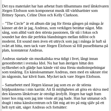
Det nya materialet har han arbetat fram tillsammans med låtskrivaren
Jörgen Elofsson som komponerat musik till världsartister som
Britney Spears, Celine Dion och Kelly Clarkson.
– ”The Circle” är ett album där jag för första gången på många år
känner att det är jag, Andreas, som verkligen berättar något. Min
sång, som alltid varit den största passionen, får stå i fokus och
soundet har den där perfekta blandningen mellan tidlöst och
modernt. Ett sound men även ett uttryck som jag i många år haft så
svårt att hitta, men tack vare Jörgen Elofsson så föll pusselbitarna på
plats, konstaterar Andreas.
Andreas startade sin musikaliska resa tidigt i livet, långt innan
genombrottet i svenska Idol. Nu har han återigen hittat den
nyfikenhet och glädje han kände vid sina första studioinspelningar
som tonåring. En känslosammare Andreas, men med en säkrare röst
än någonsin, har klivit fram. Mycket tack vare Jörgen Elofsson.
– Samarbetet med Jörgen klassar jag som en av de största
höjdpunkterna i min karriär. Att få möjligheten att göra en skiva med
den klassens låtskrivare är otroligt ärofyllt. Jörgen har tagit fram
toner hos mig som jag inte visste att jag hade. Han har utmanat och
dragit i mina känslocentrum och fått mig att tro på mig själv på ett
helt nytt sätt, säger Andreas och fortsätter: