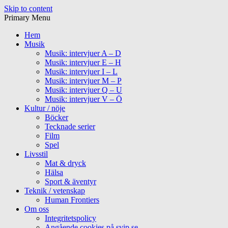
Skip to content
Primary Menu
Hem
Musik
Musik: intervjuer A – D
Musik: intervjuer E – H
Musik: intervjuer I – L
Musik: intervjuer M – P
Musik: intervjuer Q – U
Musik: intervjuer V – Ö
Kultur / nöje
Böcker
Tecknade serier
Film
Spel
Livsstil
Mat & dryck
Hälsa
Sport & äventyr
Teknik / vetenskap
Human Frontiers
Om oss
Integritetspolicy
Angående cookies på svip.se