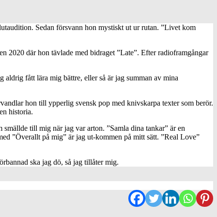
lutaudition. Sedan försvann hon mystiskt ut ur rutan. ”Livet kom
valen 2020 där hon tävlade med bidraget ”Late”. Efter radioframgångar
aldrig fått lära mig bättre, eller så är jag summan av mina
vandlar hon till ypperlig svensk pop med knivskarpa texter som berör.
n historia.
 smällde till mig när jag var arton. ”Samla dina tankar” är en
 med ”Överallt på mig” är jag ut-kommen på mitt sätt. ”Real Love”
örbannad ska jag dö, så jag tillåter mig.