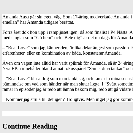
Amanda Aasa går sin egen väg. Som 17-åring medverkade Amanda i Idol 
emellan” har Amanda tidigare berättat.
Förra året dök hon upp i rampljuset igen, då som finalist i P4 Nästa. 
med singlar som ”Gå hem” och ”Bete dig” är det nu dags för Amanda 
– ”Real Love” som jag känner den, är lika delar ångest som passion. E
erfarenheter, eller en kombination av båda, konstaterar Amanda.
Även om vägen inte alltid har varit spikrak för Amanda, så är 24-åri
Nya EP:n innehåller bland annat fokusspåret ”Samla dina tankar” och d
– ”Real Love” blir aldrig som man tänkt sig, och ramar in mina senaste 
påminnelse om vad som händer när man slutar ligga. I ”Svårt sometime
ramar in episoder jag är redo att lämna bakom mig, redo att gå vidare 
– Kommer jag strula till det igen? Troligtvis. Men inget jag gör kommer 
Continue Reading