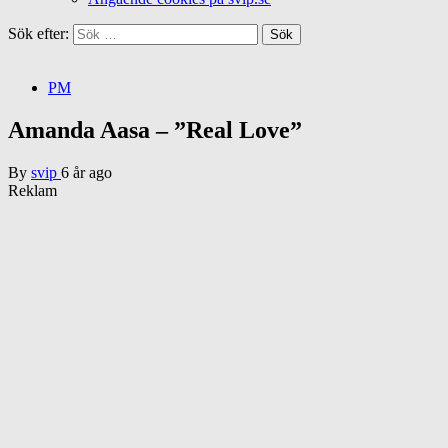
Sök efter:
PM
Amanda Aasa – ”Real Love”
By
svip
6 år ago
Reklam