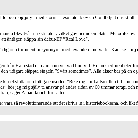
och tog juryn med storm – resultatet blev en Guldbiljett direkt till s
Amanda blev tvåa i riksfinalen, vilket gav henne en plats i Melodifesti
att äntligen släppa sin debut-EP ”Real Love”.
ldig och turbulent är synonymt med levande i min värld. Kanske har jag 
ngen från Halmstad en dam som vet vad hon vill. Hennes erfarenheter för
en tidigare släppta singeln ”Svårt sometimes”. Alla alster bär på en ege
kärleksfulla och fattiga episoder. ”Bete dig” är käftsmällen till han som
s” hör jag mig själv ta ansvar på andra sidan av 60 timmar terapi och
ifrån, säger Amanda och fortsätter:
vara så revolutionerande att det skrivs in i historieböckerna, och likt f