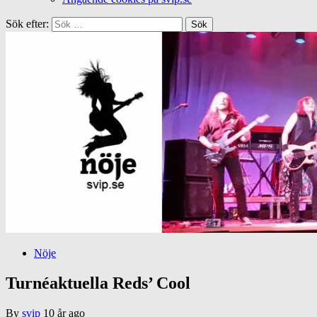
Sök efter:
Nöje
Turnéaktuella Reds’ Cool
By
svip
10 år ago