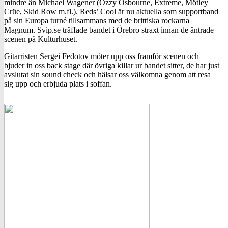
mindre än Michael Wagener (Ozzy Osbourne, Extreme, Mötley
Crüe, Skid Row m.fl.). Reds’ Cool är nu aktuella som supportband
på sin Europa turné tillsammans med de brittiska rockarna
Magnum. Svip.se träffade bandet i Örebro straxt innan de äntrade
scenen på Kulturhuset.
Gitarristen Sergei Fedotov möter upp oss framför scenen och
bjuder in oss back stage där övriga killar ur bandet sitter, de har just
avslutat sin sound check och hälsar oss välkomna genom att resa
sig upp och erbjuda plats i soffan.