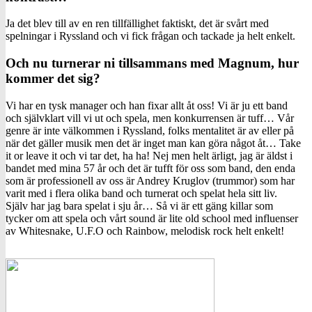
Ja det blev till av en ren tillfällighet faktiskt, det är svårt med
spelningar i Ryssland och vi fick frågan och tackade ja helt enkelt.
Och nu turnerar ni tillsammans med Magnum, hur
kommer det sig?
Vi har en tysk manager och han fixar allt åt oss! Vi är ju ett band
och självklart vill vi ut och spela, men konkurrensen är tuff… Vår
genre är inte välkommen i Ryssland, folks mentalitet är av eller på
när det gäller musik men det är inget man kan göra något åt… Take
it or leave it och vi tar det, ha ha! Nej men helt ärligt, jag är äldst i
bandet med mina 57 år och det är tufft för oss som band, den enda
som är professionell av oss är Andrey Kruglov (trummor) som har
varit med i flera olika band och turnerat och spelat hela sitt liv.
Själv har jag bara spelat i sju år… Så vi är ett gäng killar som
tycker om att spela och vårt sound är lite old school med influenser
av Whitesnake, U.F.O och Rainbow, melodisk rock helt enkelt!