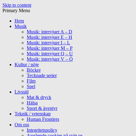
Skip to content
Primary Menu
Hem
Musik
Musik: intervjuer A – D
Musik: intervjuer E – H
Musik: intervjuer I – L
Musik: intervjuer M – P
Musik: intervjuer Q – U
Musik: intervjuer V – Ö
Kultur / nöje
Böcker
Tecknade serier
Film
Spel
Livsstil
Mat & dryck
Hälsa
Sport & äventyr
Teknik / vetenskap
Human Frontiers
Om oss
Integritetspolicy
Angående cookies på svip.se