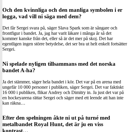
Och den kvinnliga och den manliga symbolen i er
logga, vad vill ni säga med dem?
Det får Sergei svara på, säger Slava Spark som är sångare och
frontfigur i bandet. Ja, jag har varit läkare i många år så det
kommer kanske från det, eller så är det mer på skoj. Det har
egentligen ingen större betydelse, det ser bra ut helt enkelt fortsätter
Sergei.
Ni spelade nyligen tillsammans med det norska
bandet A-ha?
Ja det stämmer, säger hela bandet i kör. Det var på en arena med
ungefär 10 000 personer i publiken, säger Sergei. Det var faktiskt
16 000 i publiken, flikar Andrey och Dimitry in. Ja just det var på
en hockeyarena rättar Sergei och säger med ett leende att han inte
kan räkna…
Efter den spelningen åkte ni ut på turné med
metalbandet Royal Hunt, det är ju en viss
kontrast…