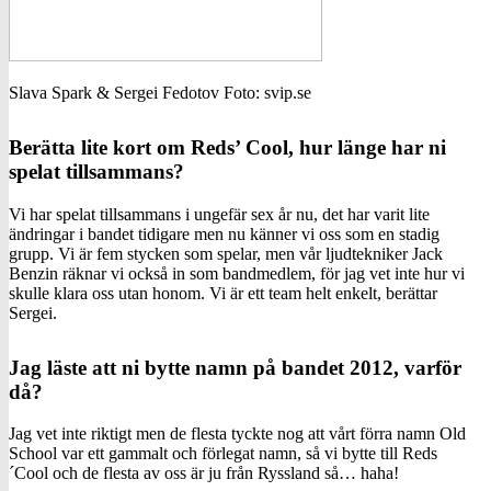
Slava Spark & Sergei Fedotov Foto: svip.se
Berätta lite kort om Reds’ Cool, hur länge har ni
spelat tillsammans?
Vi har spelat tillsammans i ungefär sex år nu, det har varit lite
ändringar i bandet tidigare men nu känner vi oss som en stadig
grupp. Vi är fem stycken som spelar, men vår ljudtekniker Jack
Benzin räknar vi också in som bandmedlem, för jag vet inte hur vi
skulle klara oss utan honom. Vi är ett team helt enkelt, berättar
Sergei.
Jag läste att ni bytte namn på bandet 2012, varför
då?
Jag vet inte riktigt men de flesta tyckte nog att vårt förra namn Old
School var ett gammalt och förlegat namn, så vi bytte till Reds
´Cool och de flesta av oss är ju från Ryssland så… haha!