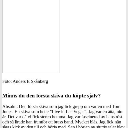
Foto: Anders E Skånberg
Minns du den första skiva du köpte själv?
Absolut. Den första skiva som jag fick grepp om var en med Tom
Jones. En skiva som hette ”Live in Las Vegas”. Jag var en åtta, nio
år. Det var då vi fick stereo hemma. Jag var fascinerad av hans röst
och så lirade han framför ett brass band. Mycket blås. Jag fick nån
slags kick av den till och börja med. Sen i början av sjuttio talet blev