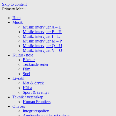
Skip to content
Primary Menu
Hem
Musik
Musik: intervjuer A – D
Musik: intervjuer E – H
Musik: intervjuer I – L
Musik: intervjuer M – P
Musik: intervjuer Q – U
Musik: intervjuer V – Ö
Kultur / nöje
Böcker
Tecknade serier
Film
Spel
Livsstil
Mat & dryck
Hälsa
Sport & äventyr
Teknik / vetenskap
Human Frontiers
Om oss
Integritetspolicy
Angående cookies på svip.se