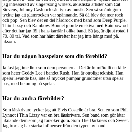
jag intresserad av singer/song writers, akustiska artister som Cat
Stevens, Johnny Cash och sån typ av musik. Sen så småningom
tyckte jag att glamrocken var spännande. Så då blev det mer rock
och pop. Sen blev det en del hårdrock med band som Deep Purple,
Thin Lizzy och Rainbow. Bonnet gjorde en skiva med Rainbow och
efter det har jag följt hans karriär i olika band. Så jag är djupt rotad i
70, 80 tal. Vad som har hänt därefter har jag inte hängt med på,
liksom.
Har du någon basspelare som din förebild?
Ja fast jag inte lirar som dem personerna. Det är framförallt en kille
som heter Geddy Lee i bandet Rush. Han är otroligt teknisk. Han
spelar levande bas, inte så mycket pumpar grundtoner utan spelar
bas, med betoning på spelar.
Har du andra förebilder?
Som låtskrivare tycker jag att Elvis Costello är bra. Sen en som Phil
Lynnot i Thin Lizzy var en bra låtskrivare. Sen band som gör låtar
liknande dem som jag försöker göra. Som The Darkness och Sweet.
Jag tror jag har starka influenser från den typen av band.