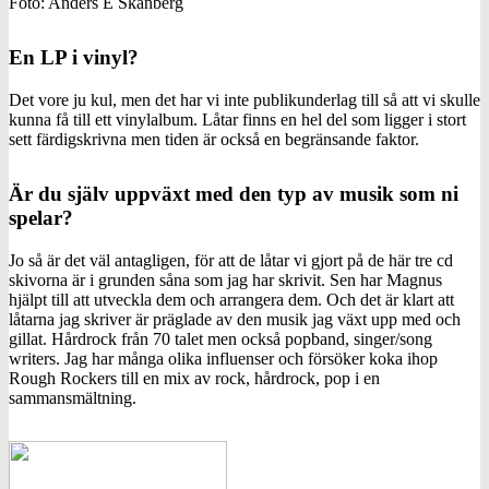
Foto: Anders E Skånberg
En LP i vinyl?
Det vore ju kul, men det har vi inte publikunderlag till så att vi skulle
kunna få till ett vinylalbum. Låtar finns en hel del som ligger i stort
sett färdigskrivna men tiden är också en begränsande faktor.
Är du själv uppväxt med den typ av musik som ni
spelar?
Jo så är det väl antagligen, för att de låtar vi gjort på de här tre cd
skivorna är i grunden såna som jag har skrivit. Sen har Magnus
hjälpt till att utveckla dem och arrangera dem. Och det är klart att
låtarna jag skriver är präglade av den musik jag växt upp med och
gillat. Hårdrock från 70 talet men också popband, singer/song
writers. Jag har många olika influenser och försöker koka ihop
Rough Rockers till en mix av rock, hårdrock, pop i en
sammansmältning.