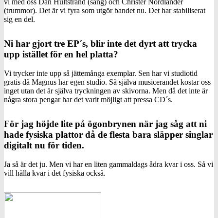
vi med oss Dan Hultstrand (sång) och Christer Nordlander
(trummor). Det är vi fyra som utgör bandet nu. Det har stabiliserat
sig en del.
Ni har gjort tre EP´s, blir inte det dyrt att trycka
upp istället för en hel platta?
Vi trycker inte upp så jättemånga exemplar. Sen har vi studiotid
gratis då Magnus har egen studio. Så själva musicerandet kostar oss
inget utan det är själva tryckningen av skivorna. Men då det inte är
några stora pengar har det varit möjligt att pressa CD´s.
För jag höjde lite på ögonbrynen när jag såg att ni
hade fysiska plattor då de flesta bara släpper singlar
digitalt nu för tiden.
Ja så är det ju. Men vi har en liten gammaldags ådra kvar i oss. Så vi
vill hålla kvar i det fysiska också.