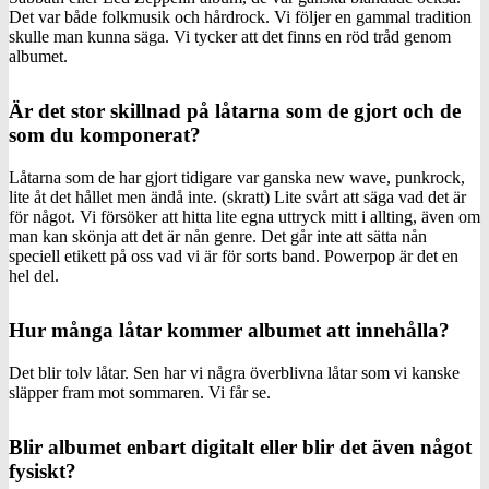
Det var både folkmusik och hårdrock. Vi följer en gammal tradition
skulle man kunna säga. Vi tycker att det finns en röd tråd genom
albumet.
Är det stor skillnad på låtarna som de gjort och de
som du komponerat?
Låtarna som de har gjort tidigare var ganska new wave, punkrock,
lite åt det hållet men ändå inte. (skratt) Lite svårt att säga vad det är
för något. Vi försöker att hitta lite egna uttryck mitt i allting, även om
man kan skönja att det är nån genre. Det går inte att sätta nån
speciell etikett på oss vad vi är för sorts band. Powerpop är det en
hel del.
Hur många låtar kommer albumet att innehålla?
Det blir tolv låtar. Sen har vi några överblivna låtar som vi kanske
släpper fram mot sommaren. Vi får se.
Blir albumet enbart digitalt eller blir det även något
fysiskt?