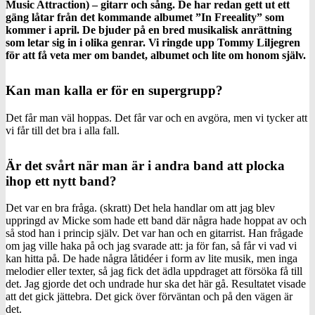
Music Attraction) – gitarr och sång. De har redan gett ut ett
gäng låtar från det kommande albumet ”In Freeality” som
kommer i april. De bjuder på en bred musikalisk anrättning
som letar sig in i olika genrar. Vi ringde upp Tommy Liljegren
för att få veta mer om bandet, albumet och lite om honom själv.
Kan man kalla er för en supergrupp?
Det får man väl hoppas. Det får var och en avgöra, men vi tycker att
vi får till det bra i alla fall.
Är det svårt när man är i andra band att plocka
ihop ett nytt band?
Det var en bra fråga. (skratt) Det hela handlar om att jag blev
uppringd av Micke som hade ett band där några hade hoppat av och
så stod han i princip själv. Det var han och en gitarrist. Han frågade
om jag ville haka på och jag svarade att: ja för fan, så får vi vad vi
kan hitta på. De hade några låtidéer i form av lite musik, men inga
melodier eller texter, så jag fick det ädla uppdraget att försöka få till
det. Jag gjorde det och undrade hur ska det här gå. Resultatet visade
att det gick jättebra. Det gick över förväntan och på den vägen är
det.