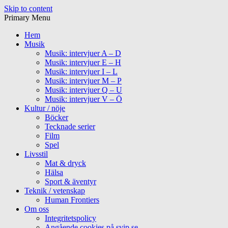
Skip to content
Primary Menu
Hem
Musik
Musik: intervjuer A – D
Musik: intervjuer E – H
Musik: intervjuer I – L
Musik: intervjuer M – P
Musik: intervjuer Q – U
Musik: intervjuer V – Ö
Kultur / nöje
Böcker
Tecknade serier
Film
Spel
Livsstil
Mat & dryck
Hälsa
Sport & äventyr
Teknik / vetenskap
Human Frontiers
Om oss
Integritetspolicy
Angående cookies på svip.se