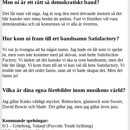
Men ni är ett rätt så demokratiskt band?
Det får man väl säga. Jag är nog den mest drivande motorn så det
blir kanske mer mina beslut än andras. Fast vi försöker väl vara
demokratiska och nå konsensus så vi alla är överens.
Hur kom ni fram till ert bandnamn Satisfactory?
Vi var ju tvungna att ha något namn. Jag hade en låt som vi spelat
in, men som inte kommer med på skivan, som hette Satisfaction
Factory. Vi tänkte att det kanske vi ska ta som bandnamn, men det
blir lite långt. Vi kom fram till att vi kan väl då heta Satisfactory. Vi
trodde inte att det ordet fanns, utan att vi hade skapat det. Men det
fanns ju!
Vilka är dina egna förebilder inom musikens värld?
Jag gillar Kinks väldigt mycket. Britrocken, glamrock som Sweet,
David Bowie och Slade. Det gillar jag, men jag gillar även jazz.
Kommande spelningar:
6/3 – Göteborg, Valand (Psycotic Youth hyllning)