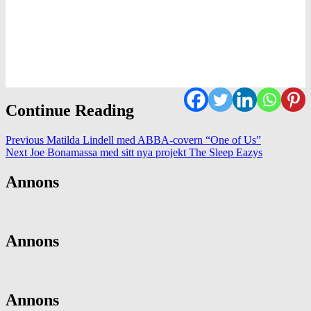
Continue Reading
Previous
Matilda Lindell med ABBA-covern “One of Us”
Next
Joe Bonamassa med sitt nya projekt The Sleep Eazys
Annons
Annons
Annons