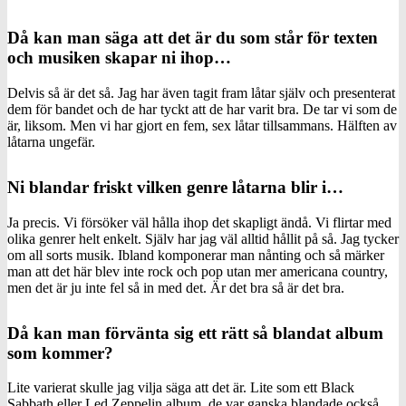
Då kan man säga att det är du som står för texten
och musiken skapar ni ihop…
Delvis så är det så. Jag har även tagit fram låtar själv och presenterat
dem för bandet och de har tyckt att de har varit bra. De tar vi som de
är, liksom. Men vi har gjort en fem, sex låtar tillsammans. Hälften av
låtarna ungefär.
Ni blandar friskt vilken genre låtarna blir i…
Ja precis. Vi försöker väl hålla ihop det skapligt ändå. Vi flirtar med
olika genrer helt enkelt. Själv har jag väl alltid hållit på så. Jag tycker
om all sorts musik. Ibland komponerar man nånting och så märker
man att det här blev inte rock och pop utan mer americana country,
men det är ju inte fel så in med det. Är det bra så är det bra.
Då kan man förvänta sig ett rätt så blandat album
som kommer?
Lite varierat skulle jag vilja säga att det är. Lite som ett Black
Sabbath eller Led Zeppelin album, de var ganska blandade också.