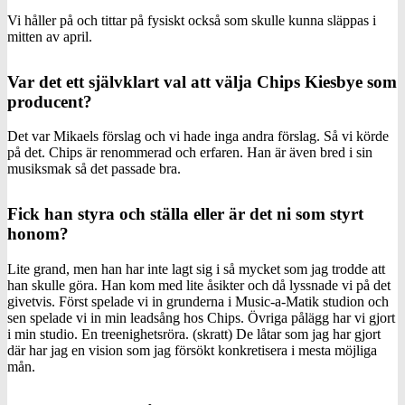
Vi håller på och tittar på fysiskt också som skulle kunna släppas i
mitten av april.
Var det ett självklart val att välja Chips Kiesbye som
producent?
Det var Mikaels förslag och vi hade inga andra förslag. Så vi körde
på det. Chips är renommerad och erfaren. Han är även bred i sin
musiksmak så det passade bra.
Fick han styra och ställa eller är det ni som styrt
honom?
Lite grand, men han har inte lagt sig i så mycket som jag trodde att
han skulle göra. Han kom med lite åsikter och då lyssnade vi på det
givetvis. Först spelade vi in grunderna i Music-a-Matik studion och
sen spelade vi in min leadsång hos Chips. Övriga pålägg har vi gjort
i min studio. En treenighetsröra. (skratt) De låtar som jag har gjort
där har jag en vision som jag försökt konkretisera i mesta möjliga
mån.