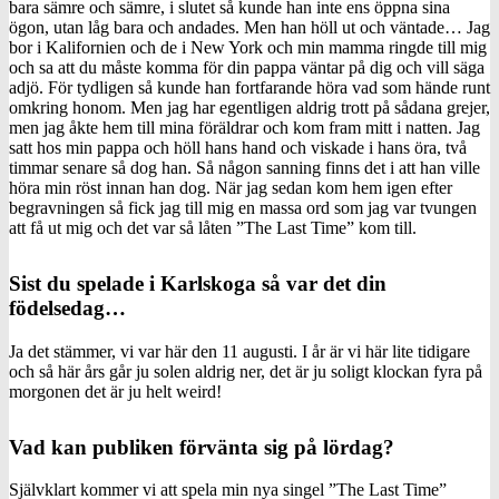
bara sämre och sämre, i slutet så kunde han inte ens öppna sina
ögon, utan låg bara och andades. Men han höll ut och väntade… Jag
bor i Kalifornien och de i New York och min mamma ringde till mig
och sa att du måste komma för din pappa väntar på dig och vill säga
adjö. För tydligen så kunde han fortfarande höra vad som hände runt
omkring honom. Men jag har egentligen aldrig trott på sådana grejer,
men jag åkte hem till mina föräldrar och kom fram mitt i natten. Jag
satt hos min pappa och höll hans hand och viskade i hans öra, två
timmar senare så dog han. Så någon sanning finns det i att han ville
höra min röst innan han dog. När jag sedan kom hem igen efter
begravningen så fick jag till mig en massa ord som jag var tvungen
att få ut mig och det var så låten ”The Last Time” kom till.
Sist du spelade i Karlskoga så var det din
födelsedag…
Ja det stämmer, vi var här den 11 augusti. I år är vi här lite tidigare
och så här års går ju solen aldrig ner, det är ju soligt klockan fyra på
morgonen det är ju helt weird!
Vad kan publiken förvänta sig på lördag?
Självklart kommer vi att spela min nya singel ”The Last Time”