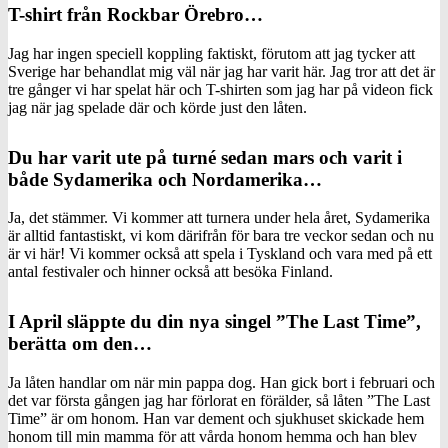
T-shirt från Rockbar Örebro…
Jag har ingen speciell koppling faktiskt, förutom att jag tycker att
Sverige har behandlat mig väl när jag har varit här. Jag tror att det är
tre gånger vi har spelat här och T-shirten som jag har på videon fick
jag när jag spelade där och körde just den låten.
Du har varit ute på turné sedan mars och varit i
både Sydamerika och Nordamerika…
Ja, det stämmer. Vi kommer att turnera under hela året, Sydamerika
är alltid fantastiskt, vi kom därifrån för bara tre veckor sedan och nu
är vi här! Vi kommer också att spela i Tyskland och vara med på ett
antal festivaler och hinner också att besöka Finland.
I April släppte du din nya singel ”The Last Time”,
berätta om den…
Ja låten handlar om när min pappa dog. Han gick bort i februari och
det var första gången jag har förlorat en förälder, så låten ”The Last
Time” är om honom. Han var dement och sjukhuset skickade hem
honom till min mamma för att vårda honom hemma och han blev