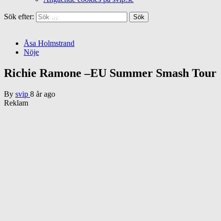
Sök efter:
Åsa Holmstrand
Nöje
Richie Ramone –EU Summer Smash Tour
By
svip
8 år ago
Reklam