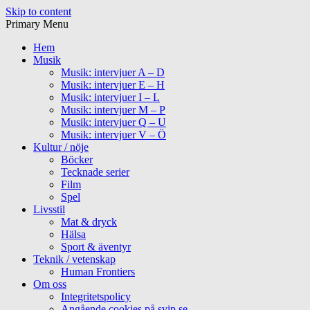
Skip to content
Primary Menu
Hem
Musik
Musik: intervjuer A – D
Musik: intervjuer E – H
Musik: intervjuer I – L
Musik: intervjuer M – P
Musik: intervjuer Q – U
Musik: intervjuer V – Ö
Kultur / nöje
Böcker
Tecknade serier
Film
Spel
Livsstil
Mat & dryck
Hälsa
Sport & äventyr
Teknik / vetenskap
Human Frontiers
Om oss
Integritetspolicy
Angående cookies på svip.se