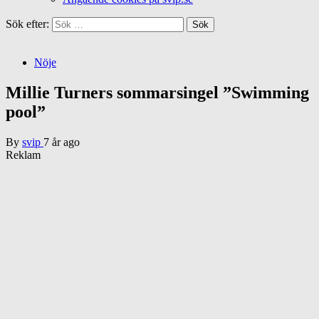
Sök efter:
Nöje
Millie Turners sommarsingel ”Swimming
pool”
By
svip
7 år ago
Reklam