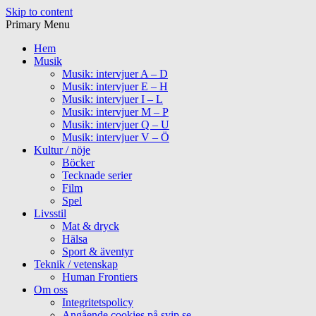
Skip to content
Primary Menu
Hem
Musik
Musik: intervjuer A – D
Musik: intervjuer E – H
Musik: intervjuer I – L
Musik: intervjuer M – P
Musik: intervjuer Q – U
Musik: intervjuer V – Ö
Kultur / nöje
Böcker
Tecknade serier
Film
Spel
Livsstil
Mat & dryck
Hälsa
Sport & äventyr
Teknik / vetenskap
Human Frontiers
Om oss
Integritetspolicy
Angående cookies på svip.se