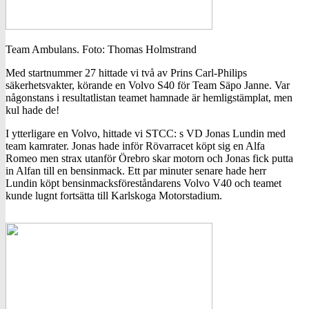
Team Ambulans. Foto: Thomas Holmstrand
Med startnummer 27 hittade vi två av Prins Carl-Philips
säkerhetsvakter, körande en Volvo S40 för Team Säpo Janne. Var
någonstans i resultatlistan teamet hamnade är hemligstämplat, men
kul hade de!
I ytterligare en Volvo, hittade vi STCC: s VD Jonas Lundin med
team kamrater. Jonas hade inför Rövarracet köpt sig en Alfa
Romeo men strax utanför Örebro skar motorn och Jonas fick putta
in Alfan till en bensinmack. Ett par minuter senare hade herr
Lundin köpt bensinmacksföreståndarens Volvo V40 och teamet
kunde lugnt fortsätta till Karlskoga Motorstadium.