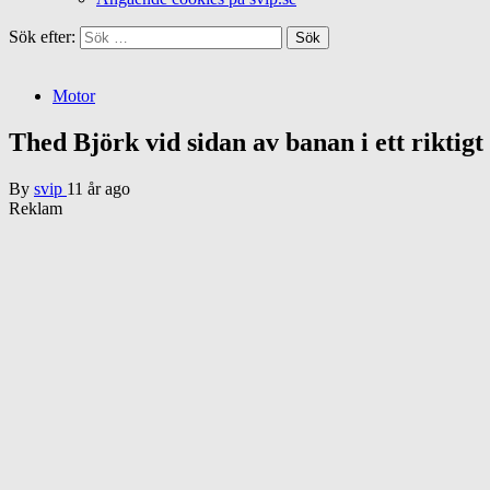
Sök efter:
Motor
Thed Björk vid sidan av banan i ett riktig
By
svip
11 år ago
Reklam