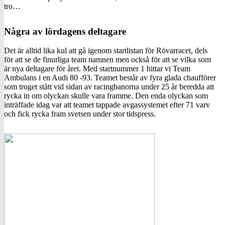
tro…
Några av lördagens deltagare
Det är alltid lika kul att gå igenom startlistan för Rövarracet, dels
för att se de finurliga team namnen men också för att se vilka som
är nya deltagare för året. Med startnummer 1 hittar vi Team
Ambulans i en Audi 80 -93. Teamet består av fyra glada chaufförer
som troget stått vid sidan av racingbanorna under 25 år beredda att
rycka in om olyckan skulle vara framme. Den enda olyckan som
inträffade idag var att teamet tappade avgassystemet efter 71 varv
och fick rycka fram svetsen under stor tidspress.