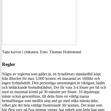
Tajta kurvor i chikanen. Foto: Thomas Holmstrand
Regler
Några av reglerna som gäller är, en fyradörrars standardbil köpt
från Blocket för max 5,000 kronor, ett maxantal av 160hkr och
ingen fyrhjulsdrift. Den personliga utrustningen är viktigast, hjälm
och heltäckande bomullsklädsel. Det får vara 3-4 förare per bil och
med en maximal körtid på 30 minuter per förare. 10 depåstopp
måste också genomföras, till detta finns en väldig massa
bestraffningar som medför stop and go med olika minsta tider,
vilket gör det hela väldigt frustrerande för teamen. Det team som
kör flest varv på fyra timmar vinner, hur enkelt som helst kan man