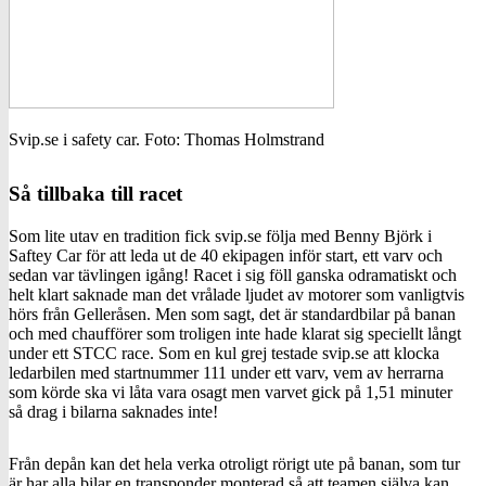
Svip.se i safety car. Foto: Thomas Holmstrand
Så tillbaka till racet
Som lite utav en tradition fick svip.se följa med Benny Björk i
Saftey Car för att leda ut de 40 ekipagen inför start, ett varv och
sedan var tävlingen igång! Racet i sig föll ganska odramatiskt och
helt klart saknade man det vrålade ljudet av motorer som vanligtvis
hörs från Gelleråsen. Men som sagt, det är standardbilar på banan
och med chaufförer som troligen inte hade klarat sig speciellt långt
under ett STCC race. Som en kul grej testade svip.se att klocka
ledarbilen med startnummer 111 under ett varv, vem av herrarna
som körde ska vi låta vara osagt men varvet gick på 1,51 minuter
så drag i bilarna saknades inte!
Från depån kan det hela verka otroligt rörigt ute på banan, som tur
är har alla bilar en transponder monterad så att teamen själva kan