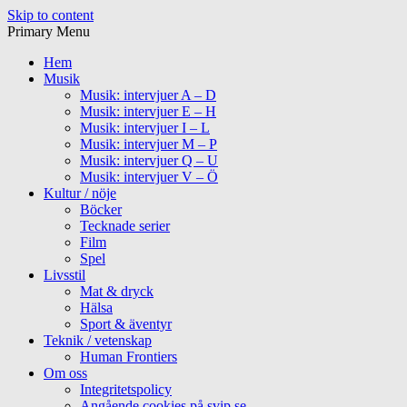
Skip to content
Primary Menu
Hem
Musik
Musik: intervjuer A – D
Musik: intervjuer E – H
Musik: intervjuer I – L
Musik: intervjuer M – P
Musik: intervjuer Q – U
Musik: intervjuer V – Ö
Kultur / nöje
Böcker
Tecknade serier
Film
Spel
Livsstil
Mat & dryck
Hälsa
Sport & äventyr
Teknik / vetenskap
Human Frontiers
Om oss
Integritetspolicy
Angående cookies på svip.se