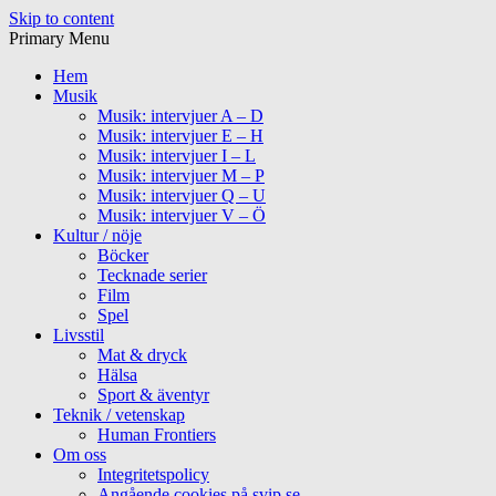
Skip to content
Primary Menu
Hem
Musik
Musik: intervjuer A – D
Musik: intervjuer E – H
Musik: intervjuer I – L
Musik: intervjuer M – P
Musik: intervjuer Q – U
Musik: intervjuer V – Ö
Kultur / nöje
Böcker
Tecknade serier
Film
Spel
Livsstil
Mat & dryck
Hälsa
Sport & äventyr
Teknik / vetenskap
Human Frontiers
Om oss
Integritetspolicy
Angående cookies på svip.se