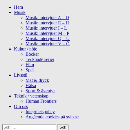
Skip
Primary
Hem
to
Menu
Musik
content
Musik: intervjuer A – D
Musik: intervjuer E – H
Musik: intervjuer I – L
Musik: intervjuer M – P
Musik: intervjuer Q – U
Musik: intervjuer V – Ö
Kultur / nöje
Böcker
Tecknade serier
Film
Spel
Livsstil
Mat & dryck
Hälsa
Sport & äventyr
Teknik / vetenskap
Human Frontiers
Om oss
Integritetspolicy
Angående cookies på svip.se
Sök