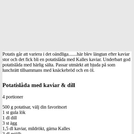
Potatis går att variera i det oändliga.......här blev längtan efter kaviar
stor och det fick bli en potatislåda med Kalles kaviar. Underbart god
potatislåda med härlig sälta. Passar utmärkt att bjuda på som
lunchrätt tillsammans med knäckebröd och en öl.
Potatislåda med kaviar & dill
4 portioner
500 g potatisar, välj din favoritsort
1 st gula lök
1 dl dill
3 st ägg
1,5 dl kaviar, mildrökt, gärna Kalles
3 dl mjölk