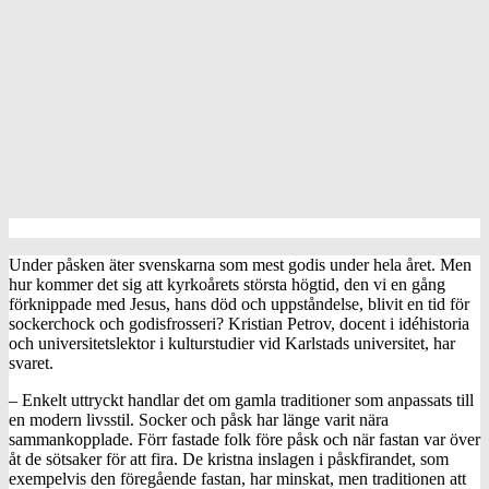
Under påsken äter svenskarna som mest godis under hela året. Men
hur kommer det sig att kyrkoårets största högtid, den vi en gång
förknippade med Jesus, hans död och uppståndelse, blivit en tid för
sockerchock och godisfrosseri? Kristian Petrov, docent i idéhistoria
och universitetslektor i kulturstudier vid Karlstads universitet, har
svaret.
– Enkelt uttryckt handlar det om gamla traditioner som anpassats till
en modern livsstil. Socker och påsk har länge varit nära
sammankopplade. Förr fastade folk före påsk och när fastan var över
åt de sötsaker för att fira. De kristna inslagen i påskfirandet, som
exempelvis den föregående fastan, har minskat, men traditionen att