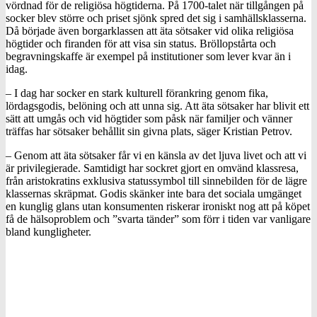
vördnad för de religiösa högtiderna. På 1700-talet när tillgången på
socker blev större och priset sjönk spred det sig i samhällsklasserna.
Då började även borgarklassen att äta sötsaker vid olika religiösa
högtider och firanden för att visa sin status. Bröllopstårta och
begravningskaffe är exempel på institutioner som lever kvar än i
idag.
– I dag har socker en stark kulturell förankring genom fika,
lördagsgodis, belöning och att unna sig. Att äta sötsaker har blivit ett
sätt att umgås och vid högtider som påsk när familjer och vänner
träffas har sötsaker behållit sin givna plats, säger Kristian Petrov.
– Genom att äta sötsaker får vi en känsla av det ljuva livet och att vi
är privilegierade. Samtidigt har sockret gjort en omvänd klassresa,
från aristokratins exklusiva statussymbol till sinnebilden för de lägre
klassernas skräpmat. Godis skänker inte bara det sociala umgänget
en kunglig glans utan konsumenten riskerar ironiskt nog att på köpet
få de hälsoproblem och ”svarta tänder” som förr i tiden var vanligare
bland kungligheter.