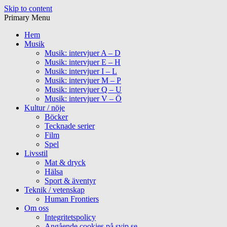
Skip to content
Primary Menu
Hem
Musik
Musik: intervjuer A – D
Musik: intervjuer E – H
Musik: intervjuer I – L
Musik: intervjuer M – P
Musik: intervjuer Q – U
Musik: intervjuer V – Ö
Kultur / nöje
Böcker
Tecknade serier
Film
Spel
Livsstil
Mat & dryck
Hälsa
Sport & äventyr
Teknik / vetenskap
Human Frontiers
Om oss
Integritetspolicy
Angående cookies på svip.se