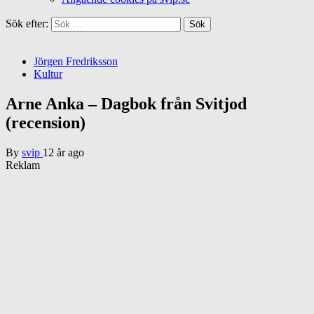
Sök efter:
Jörgen Fredriksson
Kultur
Arne Anka – Dagbok från Svitjod
(recension)
By
svip
12 år ago
Reklam