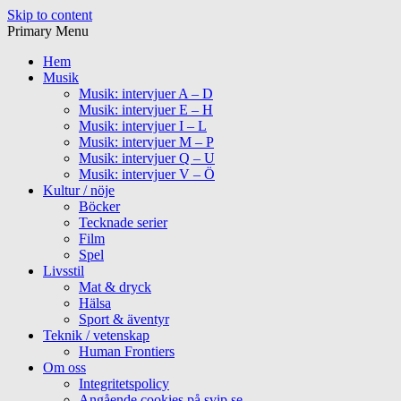
Skip to content
Primary Menu
Hem
Musik
Musik: intervjuer A – D
Musik: intervjuer E – H
Musik: intervjuer I – L
Musik: intervjuer M – P
Musik: intervjuer Q – U
Musik: intervjuer V – Ö
Kultur / nöje
Böcker
Tecknade serier
Film
Spel
Livsstil
Mat & dryck
Hälsa
Sport & äventyr
Teknik / vetenskap
Human Frontiers
Om oss
Integritetspolicy
Angående cookies på svip.se