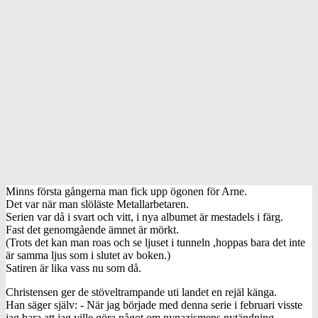
Minns första gångerna man fick upp ögonen för Arne.
Det var när man slöläste Metallarbetaren.
Serien var då i svart och vitt, i nya albumet är mestadels i färg.
Fast det genomgående ämnet är mörkt.
(Trots det kan man roas och se ljuset i tunneln ,hoppas bara det inte
är samma ljus som i slutet av boken.)
Satiren är lika vass nu som då.
Christensen ger de stöveltrampande uti landet en rejäl känga.
Han säger själv: - När jag började med denna serie i februari visste
jag bara att jag ville göra något om nynazismens nytändning.