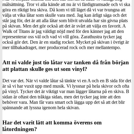
målsättning. Tror vi alla kände att nu är vi färdigtramsade och vi ska
göra en riktigt bra skiva. Då kom vi till läget då vi var tvungna att
välja ut vika låtar som skulle vara med. Jag kan ärligt säga och det
står jag för, det är att alla låtar som blivit utvalda har sin givna plats
på skivan. Men det gör också att det är svårt att välja en favorit. A
Walk of Titans är jag väldigt nöjd med för den känner jag att den
representerar oss väl och vad vi vill göra. Zarathustra tycker jag
också gör det. Den är en stadig rocker. Mycket på skivan i övrigt är
mer tillbakadraget, mer producerad rock och mer mellantempo.
Att ni valde just tio låtar var tanken då från början
att plattan skulle ges ut som vinyl?
Det var det. När vi valde låtar så tänkte vi en A och en B sida för det
är så vi har vuxit upp med musik. Vi lyssnar på hela skivor och ofta
på vinyl. Tycker det är viktigt var man lägger låtarna på en skiva. B
sidan är oftast den tråkiga sidan, men det tycker jag inte att den
behöver vara. Man får vara smart och lägga upp det så att det blir
spännande att lyssna igenom hela skivan.
Har det varit lätt att komma överens om
låtordningen?