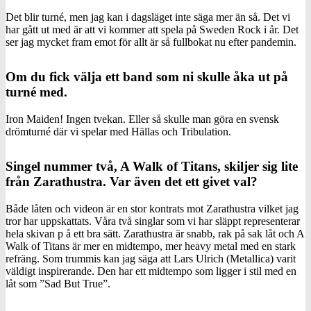
Det blir turné, men jag kan i dagsläget inte säga mer än så. Det vi
har gått ut med är att vi kommer att spela på Sweden Rock i år. Det
ser jag mycket fram emot för allt är så fullbokat nu efter pandemin.
Om du fick välja ett band som ni skulle åka ut på
turné med.
Iron Maiden! Ingen tvekan. Eller så skulle man göra en svensk
drömturné där vi spelar med Hällas och Tribulation.
Singel nummer två, A Walk of Titans, skiljer sig lite
från Zarathustra. Var även det ett givet val?
Både låten och videon är en stor kontrats mot Zarathustra vilket jag
tror har uppskattats. Våra två singlar som vi har släppt representerar
hela skivan p å ett bra sätt. Zarathustra är snabb, rak på sak låt och A
Walk of Titans är mer en midtempo, mer heavy metal med en stark
refräng. Som trummis kan jag säga att Lars Ulrich (Metallica) varit
väldigt inspirerande. Den har ett midtempo som ligger i stil med en
låt som ”Sad But True”.