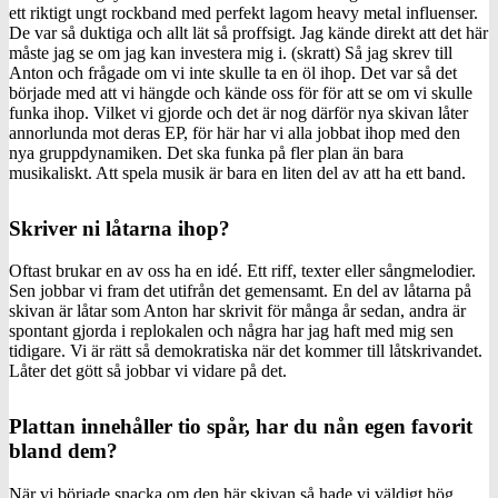
ett riktigt ungt rockband med perfekt lagom heavy metal influenser.
De var så duktiga och allt lät så proffsigt. Jag kände direkt att det här
måste jag se om jag kan investera mig i. (skratt) Så jag skrev till
Anton och frågade om vi inte skulle ta en öl ihop. Det var så det
började med att vi hängde och kände oss för för att se om vi skulle
funka ihop. Vilket vi gjorde och det är nog därför nya skivan låter
annorlunda mot deras EP, för här har vi alla jobbat ihop med den
nya gruppdynamiken. Det ska funka på fler plan än bara
musikaliskt. Att spela musik är bara en liten del av att ha ett band.
Skriver ni låtarna ihop?
Oftast brukar en av oss ha en idé. Ett riff, texter eller sångmelodier.
Sen jobbar vi fram det utifrån det gemensamt. En del av låtarna på
skivan är låtar som Anton har skrivit för många år sedan, andra är
spontant gjorda i replokalen och några har jag haft med mig sen
tidigare. Vi är rätt så demokratiska när det kommer till låtskrivandet.
Låter det gött så jobbar vi vidare på det.
Plattan innehåller tio spår, har du nån egen favorit
bland dem?
När vi började snacka om den här skivan så hade vi väldigt hög