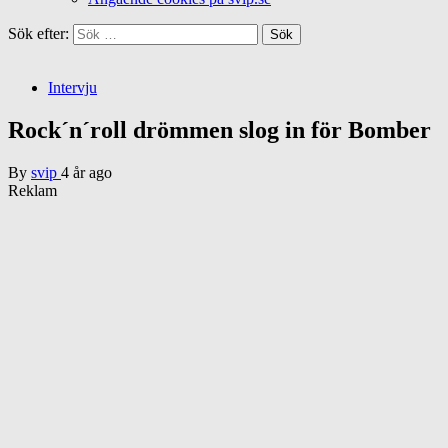
Sök efter:
Intervju
Rock´n´roll drömmen slog in för Bomber
By
svip
4 år ago
Reklam