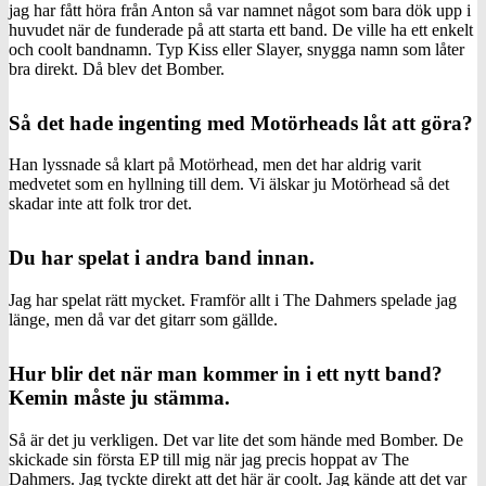
jag har fått höra från Anton så var namnet något som bara dök upp i
huvudet när de funderade på att starta ett band. De ville ha ett enkelt
och coolt bandnamn. Typ Kiss eller Slayer, snygga namn som låter
bra direkt. Då blev det Bomber.
Så det hade ingenting med Motörheads låt att göra?
Han lyssnade så klart på Motörhead, men det har aldrig varit
medvetet som en hyllning till dem. Vi älskar ju Motörhead så det
skadar inte att folk tror det.
Du har spelat i andra band innan.
Jag har spelat rätt mycket. Framför allt i The Dahmers spelade jag
länge, men då var det gitarr som gällde.
Hur blir det när man kommer in i ett nytt band?
Kemin måste ju stämma.
Så är det ju verkligen. Det var lite det som hände med Bomber. De
skickade sin första EP till mig när jag precis hoppat av The
Dahmers. Jag tyckte direkt att det här är coolt. Jag kände att det var