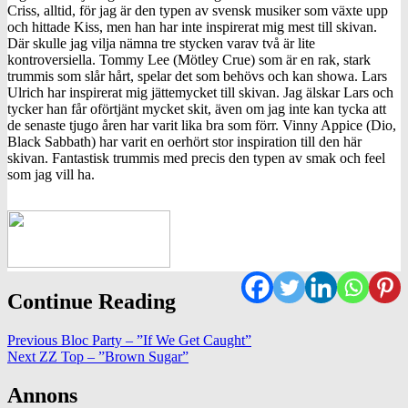
Criss, alltid, för jag är den typen av svensk musiker som växte upp
och hittade Kiss, men han har inte inspirerat mig mest till skivan.
Där skulle jag vilja nämna tre stycken varav två är lite
kontroversiella. Tommy Lee (Mötley Crue) som är en rak, stark
trummis som slår hårt, spelar det som behövs och kan showa. Lars
Ulrich har inspirerat mig jättemycket till skivan. Jag älskar Lars och
tycker han får oförtjänt mycket skit, även om jag inte kan tycka att
de senaste tjugo åren har varit lika bra som förr. Vinny Appice (Dio,
Black Sabbath) har varit en oerhört stor inspiration till den här
skivan. Fantastisk trummis med precis den typen av smak och feel
som jag vill ha.
Continue Reading
Previous
Bloc Party – ”If We Get Caught”
Next
ZZ Top – ”Brown Sugar”
Annons