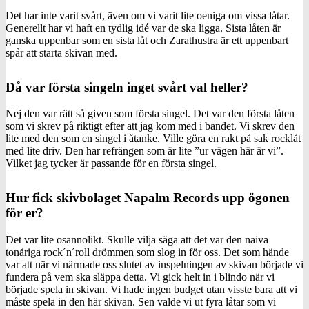
Det har inte varit svårt, även om vi varit lite oeniga om vissa låtar.
Generellt har vi haft en tydlig idé var de ska ligga. Sista låten är
ganska uppenbar som en sista låt och Zarathustra är ett uppenbart
spår att starta skivan med.
Då var första singeln inget svårt val heller?
Nej den var rätt så given som första singel. Det var den första låten
som vi skrev på riktigt efter att jag kom med i bandet. Vi skrev den
lite med den som en singel i åtanke. Ville göra en rakt på sak rocklåt
med lite driv. Den har refrängen som är lite ”ur vägen här är vi”.
Vilket jag tycker är passande för en första singel.
Hur fick skivbolaget Napalm Records upp ögonen
för er?
Det var lite osannolikt. Skulle vilja säga att det var den naiva
tonåriga rock´n´roll drömmen som slog in för oss. Det som hände
var att när vi närmade oss slutet av inspelningen av skivan började vi
fundera på vem ska släppa detta. Vi gick helt in i blindo när vi
började spela in skivan. Vi hade ingen budget utan visste bara att vi
måste spela in den här skivan. Sen valde vi ut fyra låtar som vi