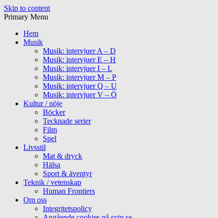
Skip to content
Primary Menu
Hem
Musik
Musik: intervjuer A – D
Musik: intervjuer E – H
Musik: intervjuer I – L
Musik: intervjuer M – P
Musik: intervjuer Q – U
Musik: intervjuer V – Ö
Kultur / nöje
Böcker
Tecknade serier
Film
Spel
Livsstil
Mat & dryck
Hälsa
Sport & äventyr
Teknik / vetenskap
Human Frontiers
Om oss
Integritetspolicy
Angående cookies på svip.se