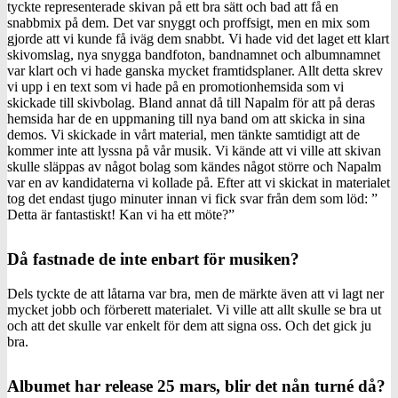
tyckte representerade skivan på ett bra sätt och bad att få en
snabbmix på dem. Det var snyggt och proffsigt, men en mix som
gjorde att vi kunde få iväg dem snabbt. Vi hade vid det laget ett klart
skivomslag, nya snygga bandfoton, bandnamnet och albumnamnet
var klart och vi hade ganska mycket framtidsplaner. Allt detta skrev
vi upp i en text som vi hade på en promotionhemsida som vi
skickade till skivbolag. Bland annat då till Napalm för att på deras
hemsida har de en uppmaning till nya band om att skicka in sina
demos. Vi skickade in vårt material, men tänkte samtidigt att de
kommer inte att lyssna på vår musik. Vi kände att vi ville att skivan
skulle släppas av något bolag som kändes något större och Napalm
var en av kandidaterna vi kollade på. Efter att vi skickat in materialet
tog det endast tjugo minuter innan vi fick svar från dem som löd: ”
Detta är fantastiskt! Kan vi ha ett möte?”
Då fastnade de inte enbart för musiken?
Dels tyckte de att låtarna var bra, men de märkte även att vi lagt ner
mycket jobb och förberett materialet. Vi ville att allt skulle se bra ut
och att det skulle var enkelt för dem att signa oss. Och det gick ju
bra.
Albumet har release 25 mars, blir det nån turné då?