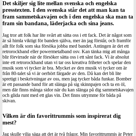
Det skiljer sig lite mellan svenska och engelska
presstexten. I den svenska står det att man kan ta
fram sammetskavajen och i den engelska ska man ta
fram sin bandana, läderjacka och sina jeans.
Jag tror att folk har lite svårt att sätta oss i ett fack. Det är något som
är så himla viktigt för banden själva, mer än jag förstår, och framför
allt för folk som ska försöka jobba med bandet. Antingen är det ett
retrorockband eller powermetalband osv. Kan tänka mig att många
blir förvirrade när de försöker sätta oss i ett sånt fack. Vi är absolut
inte ett retrorockband utan vi tar oss kreativa friheter och spelar den
musik som vi tycker är bra. Mycket av den musik vi tycker om är
från 80-talet så vi är oerhört färgade av den. Då kan det bli lite
spretigt i beskrivningar av oss, men jag tycker båda funkar. Bomber
är ett passande band för att slänga på sig skinnpajen och ta en öl,
men där finns många sidor när du kan slänga på dig sammetskavajen
och glida runt med ett glas vin. Det finns utrymme för båda på
skivan.
Vilken är din favorittrummis som inspirerat dig
mest?
Jag skulle vilja säga att det är två frågor. Min favorittrummis är Peter