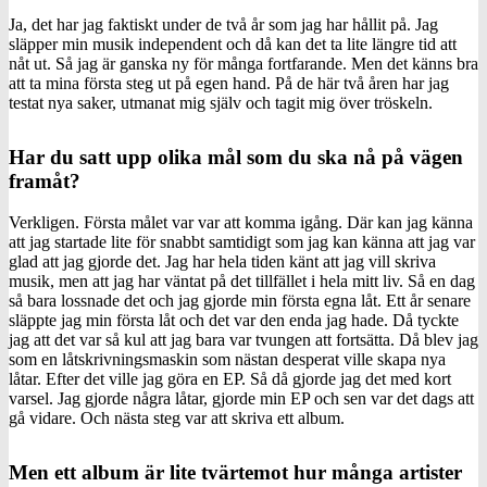
Ja, det har jag faktiskt under de två år som jag har hållit på. Jag
släpper min musik independent och då kan det ta lite längre tid att
nåt ut. Så jag är ganska ny för många fortfarande. Men det känns bra
att ta mina första steg ut på egen hand. På de här två åren har jag
testat nya saker, utmanat mig själv och tagit mig över tröskeln.
Har du satt upp olika mål som du ska nå på vägen
framåt?
Verkligen. Första målet var var att komma igång. Där kan jag känna
att jag startade lite för snabbt samtidigt som jag kan känna att jag var
glad att jag gjorde det. Jag har hela tiden känt att jag vill skriva
musik, men att jag har väntat på det tillfället i hela mitt liv. Så en dag
så bara lossnade det och jag gjorde min första egna låt. Ett år senare
släppte jag min första låt och det var den enda jag hade. Då tyckte
jag att det var så kul att jag bara var tvungen att fortsätta. Då blev jag
som en låtskrivningsmaskin som nästan desperat ville skapa nya
låtar. Efter det ville jag göra en EP. Så då gjorde jag det med kort
varsel. Jag gjorde några låtar, gjorde min EP och sen var det dags att
gå vidare. Och nästa steg var att skriva ett album.
Men ett album är lite tvärtemot hur många artister