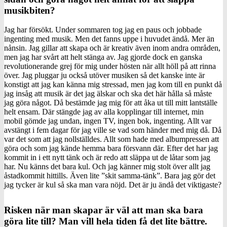
musikbiten?
Jag har försökt. Under sommaren tog jag en paus och jobbade
ingenting med musik. Men det fanns uppe i huvudet ändå. Mer än
nånsin. Jag gillar att skapa och är kreativ även inom andra områden,
men jag har svårt att helt stänga av. Jag gjorde dock en ganska
revolutionerande grej för mig under hösten när allt höll på att rinna
över. Jag pluggar ju också utöver musiken så det kanske inte är
konstigt att jag kan känna mig stressad, men jag kom till en punkt då
jag insåg att musik är det jag älskar och ska det här hålla så måste
jag göra något. Då bestämde jag mig för att åka ut till mitt lantställe
helt ensam. Där stängde jag av alla kopplingar till internet, min
mobil gömde jag undan, ingen TV, ingen bok, ingenting. Allt var
avstängt i fem dagar för jag ville se vad som händer med mig då. Då
var det som att jag nollställdes. Allt som hade med albumpressen att
göra och som jag kände hemma bara försvann där. Efter det har jag
kommit in i ett nytt tänk och är redo att släppa ut de låtar som jag
har. Nu känns det bara kul. Och jag känner mig stolt över allt jag
åstadkommit hittills. Även lite ”skit samma-tänk”. Bara jag gör det
jag tycker är kul så ska man vara nöjd. Det är ju ändå det viktigaste?
Risken när man skapar är väl att man ska bara
göra lite till? Man vill hela tiden få det lite bättre.