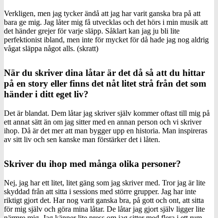
Verkligen, men jag tycker ändå att jag har varit ganska bra på att
bara ge mig. Jag låter mig få utvecklas och det hörs i min musik att
det händer grejer för varje släpp. Såklart kan jag ju bli lite
perfektionist ibland, men inte för mycket för då hade jag nog aldrig
vågat släppa något alls. (skratt)
När du skriver dina låtar är det då så att du hittar
på en story eller finns det nåt litet strå från det som
händer i ditt eget liv?
Det är blandat. Dem låtar jag skriver själv kommer oftast till mig på
ett annat sätt än om jag sitter med en annan person och vi skriver
ihop. Då är det mer att man bygger upp en historia. Man inspireras
av sitt liv och sen kanske man förstärker det i låten.
Skriver du ihop med många olika personer?
Nej, jag har ett litet, litet gäng som jag skriver med. Tror jag är lite
skyddad från att sitta i sessions med större grupper. Jag har inte
riktigt gjort det. Har nog varit ganska bra, på gott och ont, att sitta
för mig själv och göra mina låtar. De låtar jag gjort själv ligger lite
närmre mig. Jag känner lite press om jag sitter med flera i ett rum.