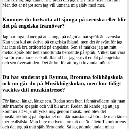
Men det är något som jag vill utmana mig själv med mer.
Kommer du fortsätta att sjunga på svenska eller blir
det på engelska framöver?
Jag har inga planer på att sjunga på något annat språk än svenska.
Kan vara kul att skriva på engelska ibland, men det är svårt för jag
har inte så bra ordförråd på engelska. Sen så märker jag att mitt
melodispråk blir helt annorlunda beroende på språk. Vilket kan vara
bra för variationens skull. Ibland har jag skrivit en låt på engelska
och sen översatt den. Det är bra för att bryta invanda mönster.
Du har studerat på Rytmus, Bromma folkhögskola
och nu går du på Musikhögskolan, men hur tidigt
väcktes ditt musikintresse?
För länge, länge, länge sen. Redan som liten i femårsåldern när man
står framför spegeln och vill bli artist. Redan då kände jag att jag
kommer att vilja uttrycka mig genom musik. Sen blev det
musikinriktning på högstadiet och där nånstans så började man tänka
mer realistiskt. Man blev medveten om att det är jättetuff konkurrens
och det tog på mitt självförtroende. Så jag gömde undan mina