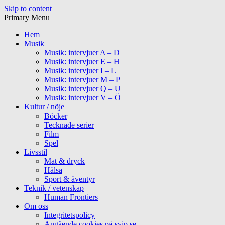
Skip to content
Primary Menu
Hem
Musik
Musik: intervjuer A – D
Musik: intervjuer E – H
Musik: intervjuer I – L
Musik: intervjuer M – P
Musik: intervjuer Q – U
Musik: intervjuer V – Ö
Kultur / nöje
Böcker
Tecknade serier
Film
Spel
Livsstil
Mat & dryck
Hälsa
Sport & äventyr
Teknik / vetenskap
Human Frontiers
Om oss
Integritetspolicy
Angående cookies på svip.se