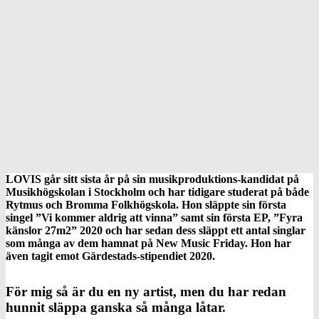
LOVIS
går sitt sista år på sin musikproduktions-kandidat på
Musikhögskolan i Stockholm
och har tidigare studerat på både
Rytmus
och Bromma Folkhögskola.
Hon
släppte sin första
singel ”Vi kommer aldrig att vinna” samt sin första EP, ”Fyra
känslor 27m2” 2020 och har sedan dess släppt ett antal singlar
som många av dem hamnat på New Music
Friday
. Hon har
även tagit emot Gärdestads-stipendiet 2020.
För mig så är du en ny artist, men du har redan
hunnit släppa ganska så många låtar.