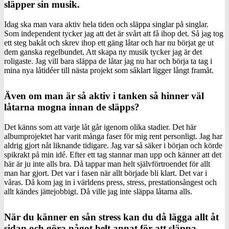
släpper sin musik.
Idag ska man vara aktiv hela tiden och släppa singlar på singlar.
Som independent tycker jag att det är svårt att få ihop det. Så jag tog
ett steg bakåt och skrev ihop ett gäng låtar och har nu börjat ge ut
dem ganska regelbundet. Att skapa ny musik tycker jag är det
roligaste. Jag vill bara släppa de låtar jag nu har och börja ta tag i
mina nya låtidéer till nästa projekt som såklart ligger långt framåt.
Även om man är så aktiv i tanken så hinner väl
låtarna mogna innan de släpps?
Det känns som att varje låt går igenom olika stadier. Det här
albumprojektet har varit många faser för mig rent personligt. Jag har
aldrig gjort nåt liknande tidigare. Jag var så säker i början och körde
spikrakt på min idé. Efter ett tag stannar man upp och känner att det
här är ju inte alls bra. Då tappar man helt självförtroendet för allt
man har gjort. Det var i fasen när allt började bli klart. Det var i
våras. Då kom jag in i världens press, stress, prestationsångest och
allt kändes jättejobbigt. Då ville jag inte släppa låtarna alls.
När du känner en sån stress kan du då lägga allt åt
sidan och göra något helt annat för att släppa