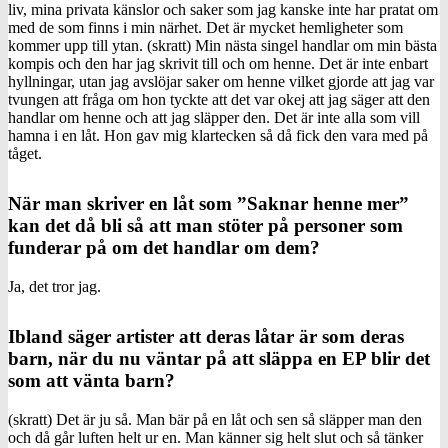
liv, mina privata känslor och saker som jag kanske inte har pratat om
med de som finns i min närhet. Det är mycket hemligheter som
kommer upp till ytan. (skratt) Min nästa singel handlar om min bästa
kompis och den har jag skrivit till och om henne. Det är inte enbart
hyllningar, utan jag avslöjar saker om henne vilket gjorde att jag var
tvungen att fråga om hon tyckte att det var okej att jag säger att den
handlar om henne och att jag släpper den. Det är inte alla som vill
hamna i en låt. Hon gav mig klartecken så då fick den vara med på
tåget.
När man skriver en låt som ”Saknar henne mer”
kan det då bli så att man stöter på personer som
funderar på om det handlar om dem?
Ja, det tror jag.
Ibland säger artister att deras låtar är som deras
barn, när du nu väntar på att släppa en EP blir det
som att vänta barn?
(skratt) Det är ju så. Man bär på en låt och sen så släpper man den
och då går luften helt ur en. Man känner sig helt slut och så tänker