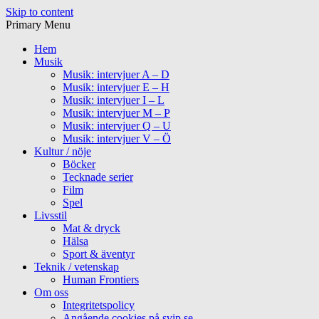
Skip to content
Primary Menu
Hem
Musik
Musik: intervjuer A – D
Musik: intervjuer E – H
Musik: intervjuer I – L
Musik: intervjuer M – P
Musik: intervjuer Q – U
Musik: intervjuer V – Ö
Kultur / nöje
Böcker
Tecknade serier
Film
Spel
Livsstil
Mat & dryck
Hälsa
Sport & äventyr
Teknik / vetenskap
Human Frontiers
Om oss
Integritetspolicy
Angående cookies på svip.se