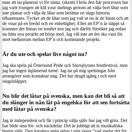
man att nu planerar vi för nästa. (skratt) I hela den här processen har
jag varit tvungen att kill your darlings genom att välja bort låtar som
inte platsar och välja de låtar som berättar en slags historia
tillsammans. Tycker att de låtar som jag valt ut nu är de bästa och att
de visar på en bredd och en enhetlighet. Efter att EP`n är släppt så
kommer det finnas en tomhet tror jag och därför försöker jag redan
nu hitta nya projekt att börja med. Jag vill inte att det ska vara för
stort mellanrum mellan EP´n och kommande projekt.
Är du ute och spelar live något nu?
Jag ska spela på Östersund Pride och Storsjöyrans höstfestival, men
jag har ingen inplanerad turné. Jag tar på mig spelningar från
arrangörer som kontaktar mig. Det har dragit igång i och med
singelsläppet.
Nu blir det låtar på svenska, men kan det bli så att
du slänger in nån låt på engelska för att sen fortsätta
med låtar på svenska?
Jag är independent och får i princip välja själv hur jag vill göra. Det
har både sina för- och nackdelar. Det är jobbigt att ta musikaliska
beslut själv. Den kreativa artist sidan i mig säger ”vad spelar det för