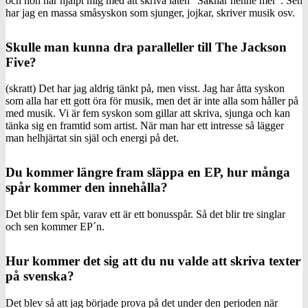
och hon har hjälpt mig med att skriva låten ”Saknar henne mer”. Sen
har jag en massa småsyskon som sjunger, jojkar, skriver musik osv.
Skulle man kunna dra paralleller till The Jackson
Five?
(skratt) Det har jag aldrig tänkt på, men visst. Jag har åtta syskon
som alla har ett gott öra för musik, men det är inte alla som håller på
med musik. Vi är fem syskon som gillar att skriva, sjunga och kan
tänka sig en framtid som artist. När man har ett intresse så lägger
man helhjärtat sin själ och energi på det.
Du kommer längre fram släppa en EP, hur många
spår kommer den innehålla?
Det blir fem spår, varav ett är ett bonusspår. Så det blir tre singlar
och sen kommer EP´n.
Hur kommer det sig att du nu valde att skriva texter
på svenska?
Det blev så att jag började prova på det under den perioden när