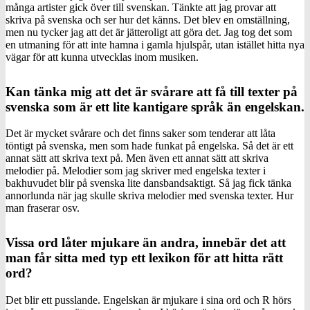
många artister gick över till svenskan. Tänkte att jag provar att
skriva på svenska och ser hur det känns. Det blev en omställning,
men nu tycker jag att det är jätteroligt att göra det. Jag tog det som
en utmaning för att inte hamna i gamla hjulspår, utan istället hitta nya
vägar för att kunna utvecklas inom musiken.
Kan tänka mig att det är svårare att få till texter på
svenska som är ett lite kantigare språk än engelskan.
Det är mycket svårare och det finns saker som tenderar att låta
töntigt på svenska, men som hade funkat på engelska. Så det är ett
annat sätt att skriva text på. Men även ett annat sätt att skriva
melodier på. Melodier som jag skriver med engelska texter i
bakhuvudet blir på svenska lite dansbandsaktigt. Så jag fick tänka
annorlunda när jag skulle skriva melodier med svenska texter. Hur
man fraserar osv.
Vissa ord låter mjukare än andra, innebär det att
man får sitta med typ ett lexikon för att hitta rätt
ord?
Det blir ett pusslande. Engelskan är mjukare i sina ord och R hörs