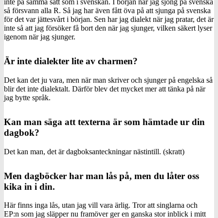
inte på samma sätt som i svenskan. I början när jag sjöng på svenska
så försvann alla R. Så jag har även fått öva på att sjunga på svenska
för det var jättesvårt i början. Sen har jag dialekt när jag pratar, det är
inte så att jag försöker få bort den när jag sjunger, vilken säkert lyser
igenom när jag sjunger.
Är inte dialekter lite av charmen?
Det kan det ju vara, men när man skriver och sjunger på engelska så
blir det inte dialektalt. Därför blev det mycket mer att tänka på när
jag bytte språk.
Kan man säga att texterna är som hämtade ur din
dagbok?
Det kan man, det är dagboksanteckningar nästintill. (skratt)
Men dagböcker har man lås på, men du låter oss
kika in i din.
Här finns inga lås, utan jag vill vara ärlig. Tror att singlarna och
EP:n som jag släpper nu framöver ger en ganska stor inblick i mitt