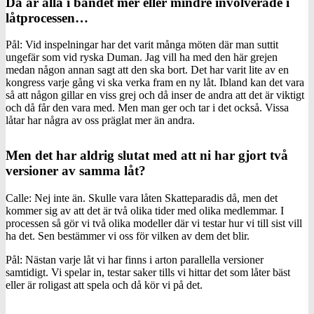
Då är alla i bandet mer eller mindre involverade i
låtprocessen…
Pål: Vid inspelningar har det varit många möten där man suttit
ungefär som vid ryska Duman. Jag vill ha med den här grejen
medan någon annan sagt att den ska bort. Det har varit lite av en
kongress varje gång vi ska verka fram en ny låt. Ibland kan det vara
så att någon gillar en viss grej och då inser de andra att det är viktigt
och då får den vara med. Men man ger och tar i det också. Vissa
låtar har några av oss präglat mer än andra.
Men det har aldrig slutat med att ni har gjort två
versioner av samma låt?
Calle: Nej inte än. Skulle vara låten Skatteparadis då, men det
kommer sig av att det är två olika tider med olika medlemmar. I
processen så gör vi två olika modeller där vi testar hur vi till sist vill
ha det. Sen bestämmer vi oss för vilken av dem det blir.
Pål: Nästan varje låt vi har finns i arton parallella versioner
samtidigt. Vi spelar in, testar saker tills vi hittar det som låter bäst
eller är roligast att spela och då kör vi på det.