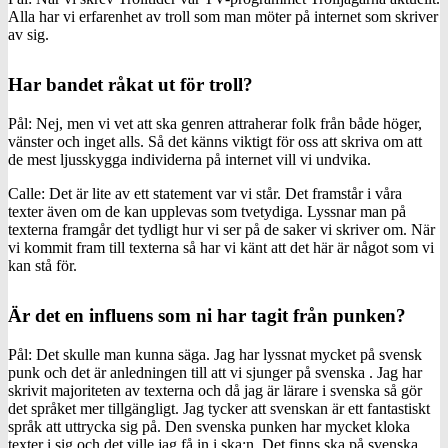
Alla har vi erfarenhet av troll som man möter på internet som skriver
av sig.
Har bandet råkat ut för troll?
Pål: Nej, men vi vet att ska genren attraherar folk från både höger,
vänster och inget alls. Så det känns viktigt för oss att skriva om att
de mest ljusskygga individerna på internet vill vi undvika.
Calle: Det är lite av ett statement var vi står. Det framstår i våra
texter även om de kan upplevas som tvetydiga. Lyssnar man på
texterna framgår det tydligt hur vi ser på de saker vi skriver om. När
vi kommit fram till texterna så har vi känt att det här är något som vi
kan stå för.
Är det en influens som ni har tagit från punken?
Pål: Det skulle man kunna säga. Jag har lyssnat mycket på svensk
punk och det är anledningen till att vi sjunger på svenska . Jag har
skrivit majoriteten av texterna och då jag är lärare i svenska så gör
det språket mer tillgängligt. Jag tycker att svenskan är ett fantastiskt
språk att uttrycka sig på. Den svenska punken har mycket kloka
texter i sig och det ville jag få in i ska:n. Det finns ska på svenska,