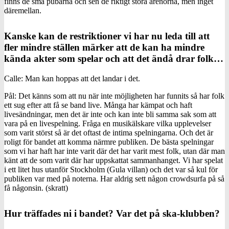
finns de små pubarna och sen de riktigt stora arenorna, men inget
däremellan.
Kanske kan de restriktioner vi har nu leda till att
fler mindre ställen märker att de kan ha mindre
kända akter som spelar och att det ändå drar folk…
Calle: Man kan hoppas att det landar i det.
Pål: Det känns som att nu när inte möjligheten har funnits så har folk
ett sug efter att få se band live. Många har kämpat och haft
livesändningar, men det är inte och kan inte bli samma sak som att
vara på en livespelning. Fråga en musikälskare vilka upplevelser
som varit störst så är det oftast de intima spelningarna. Och det är
roligt för bandet att komma närmre publiken. De bästa spelningar
som vi har haft har inte varit där det har varit mest folk, utan där man
känt att de som varit där har uppskattat sammanhanget. Vi har spelat
i ett litet hus utanför Stockholm (Gula villan) och det var så kul för
publiken var med på noterna. Har aldrig sett någon crowdsurfa på så
få någonsin. (skratt)
Hur träffades ni i bandet? Var det på ska-klubben?