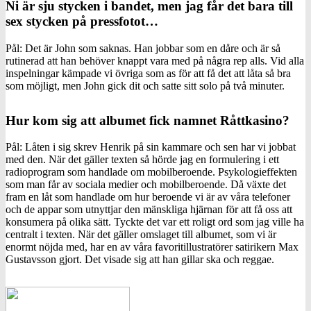
Ni är sju stycken i bandet, men jag får det bara till
sex stycken på pressfotot…
Pål: Det är John som saknas. Han jobbar som en dåre och är så
rutinerad att han behöver knappt vara med på några rep alls. Vid alla
inspelningar kämpade vi övriga som as för att få det att låta så bra
som möjligt, men John gick dit och satte sitt solo på två minuter.
Hur kom sig att albumet fick namnet Råttkasino?
Pål: Låten i sig skrev Henrik på sin kammare och sen har vi jobbat
med den. När det gäller texten så hörde jag en formulering i ett
radioprogram som handlade om mobilberoende. Psykologieffekten
som man får av sociala medier och mobilberoende. Då växte det
fram en låt som handlade om hur beroende vi är av våra telefoner
och de appar som utnyttjar den mänskliga hjärnan för att få oss att
konsumera på olika sätt. Tyckte det var ett roligt ord som jag ville ha
centralt i texten. När det gäller omslaget till albumet, som vi är
enormt nöjda med, har en av våra favoritillustratörer satirikern Max
Gustavsson gjort. Det visade sig att han gillar ska och reggae.