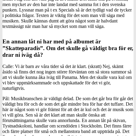
men mycket av den har inte landat med samma fot i den svenska
punken. Lyssnar man på t ex Specials så är det tydligt vad de tycker
i politiska frågor. Texten är viktig för det som man vill säga med
musiken. Skulle kännas dumt att göra något som är halvdant
textmässigt när man har så mycket som man vill säga.
En annan låt ni har med på albumet är
”Skatteparadis”. Om det skulle gå väldigt bra för er,
drar ni iväg då?
Calle: Vi är barn av våra tider så det är klart. (skratt) Nej, skämt
åsido så finns det nog ingen större förväntan om så stora summor så
att vi skulle kunna åka iväg till Panama. Men det skulle vara kul om
vi blev uppmärksammade och uppskattade för det vi gör,
naturligtvis.
Pål: Musikbranschen är väldigt delad. De som det går bra för går det
väldigt bra för och de som det går mindre bra för har det tuffare. Det
här är något som vi gör främst för att det är kul och det är musik som
vi vill göra. Sen så är det klart att man skulle önska att
förutsättningarna skulle vara annorlunda. En annan låt på skivan,
Tystnadskoloni, handlar om scendöden i Stockholm. Det finns färre
och färre platser för små och mellanstora band att uppträda på. Det