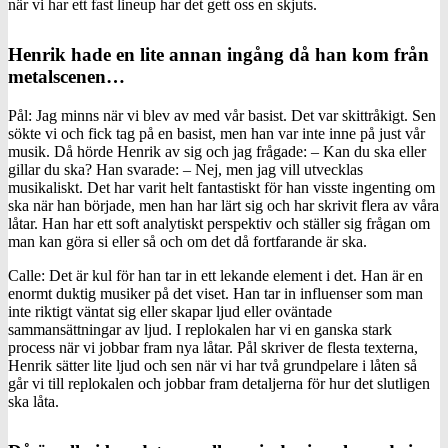
när vi har ett fast lineup har det gett oss en skjuts.
Henrik hade en lite annan ingång då han kom från
metalscenen…
Pål: Jag minns när vi blev av med vår basist. Det var skittråkigt. Sen
sökte vi och fick tag på en basist, men han var inte inne på just vår
musik. Då hörde Henrik av sig och jag frågade: – Kan du ska eller
gillar du ska? Han svarade: – Nej, men jag vill utvecklas
musikaliskt. Det har varit helt fantastiskt för han visste ingenting om
ska när han började, men han har lärt sig och har skrivit flera av våra
låtar. Han har ett soft analytiskt perspektiv och ställer sig frågan om
man kan göra si eller så och om det då fortfarande är ska.
Calle: Det är kul för han tar in ett lekande element i det. Han är en
enormt duktig musiker på det viset. Han tar in influenser som man
inte riktigt väntat sig eller skapar ljud eller oväntade
sammansättningar av ljud. I replokalen har vi en ganska stark
process när vi jobbar fram nya låtar. Pål skriver de flesta texterna,
Henrik sätter lite ljud och sen när vi har två grundpelare i låten så
går vi till replokalen och jobbar fram detaljerna för hur det slutligen
ska låta.