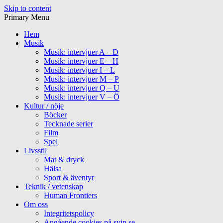
Skip to content
Primary Menu
Hem
Musik
Musik: intervjuer A – D
Musik: intervjuer E – H
Musik: intervjuer I – L
Musik: intervjuer M – P
Musik: intervjuer Q – U
Musik: intervjuer V – Ö
Kultur / nöje
Böcker
Tecknade serier
Film
Spel
Livsstil
Mat & dryck
Hälsa
Sport & äventyr
Teknik / vetenskap
Human Frontiers
Om oss
Integritetspolicy
Angående cookies på svip.se