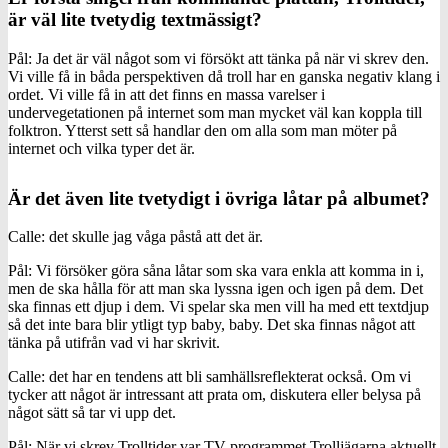
är väl lite tvetydig textmässigt?
Pål: Ja det är väl något som vi försökt att tänka på när vi skrev den.
Vi ville få in båda perspektiven då troll har en ganska negativ klang i
ordet. Vi ville få in att det finns en massa varelser i
undervegetationen på internet som man mycket väl kan koppla till
folktron. Ytterst sett så handlar den om alla som man möter på
internet och vilka typer det är.
Är det även lite tvetydigt i övriga låtar på albumet?
Calle: det skulle jag våga påstå att det är.
Pål: Vi försöker göra såna låtar som ska vara enkla att komma in i,
men de ska hålla för att man ska lyssna igen och igen på dem. Det
ska finnas ett djup i dem. Vi spelar ska men vill ha med ett textdjup
så det inte bara blir ytligt typ baby, baby. Det ska finnas något att
tänka på utifrån vad vi har skrivit.
Calle: det har en tendens att bli samhällsreflekterat också. Om vi
tycker att något är intressant att prata om, diskutera eller belysa på
något sätt så tar vi upp det.
Pål: När vi skrev Trolltider var TV-programmet Trolljägarna aktuellt.