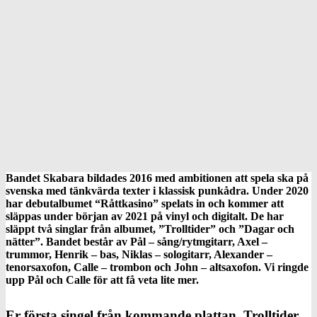
Bandet Skabara bildades 2016 med ambitionen att spela ska på
svenska med tänkvärda texter i klassisk punkådra. Under 2020
har debutalbumet “Råttkasino” spelats in och kommer att
släppas under början av 2021 på vinyl och digitalt. De har
släppt två singlar från albumet, ”Trolltider” och ”Dagar och
nätter”. Bandet består av Pål – sång/rytmgitarr, Axel –
trummor, Henrik – bas, Niklas – sologitarr, Alexander –
tenorsaxofon, Calle – trombon och John – altsaxofon. Vi ringde
upp Pål och Calle för att få veta lite mer.
Er första singel från kommande plattan, Trolltider,