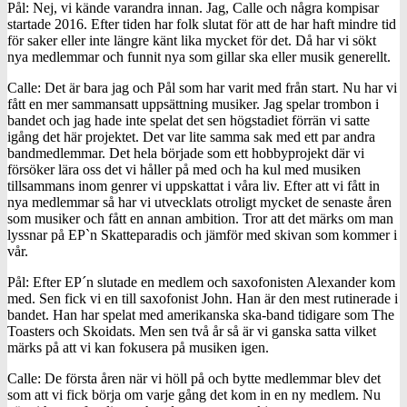
Pål: Nej, vi kände varandra innan. Jag, Calle och några kompisar
startade 2016. Efter tiden har folk slutat för att de har haft mindre tid
för saker eller inte längre känt lika mycket för det. Då har vi sökt
nya medlemmar och funnit nya som gillar ska eller musik generellt.
Calle: Det är bara jag och Pål som har varit med från start. Nu har vi
fått en mer sammansatt uppsättning musiker. Jag spelar trombon i
bandet och jag hade inte spelat det sen högstadiet förrän vi satte
igång det här projektet. Det var lite samma sak med ett par andra
bandmedlemmar. Det hela började som ett hobbyprojekt där vi
försöker lära oss det vi håller på med och ha kul med musiken
tillsammans inom genrer vi uppskattat i våra liv. Efter att vi fått in
nya medlemmar så har vi utvecklats otroligt mycket de senaste åren
som musiker och fått en annan ambition. Tror att det märks om man
lyssnar på EP`n Skatteparadis och jämför med skivan som kommer i
vår.
Pål: Efter EP´n slutade en medlem och saxofonisten Alexander kom
med. Sen fick vi en till saxofonist John. Han är den mest rutinerade i
bandet. Han har spelat med amerikanska ska-band tidigare som The
Toasters och Skoidats. Men sen två år så är vi ganska satta vilket
märks på att vi kan fokusera på musiken igen.
Calle: De första åren när vi höll på och bytte medlemmar blev det
som att vi fick börja om varje gång det kom in en ny medlem. Nu