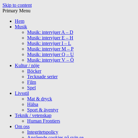
Skip to content
Primary Menu
Hem
Musik
Musik: intervjuer A – D
Musik: intervjuer E – H
Musik: intervjuer I – L
Musik: intervjuer M – P
Musik: intervjuer Q – U
Musik: intervjuer V – Ö
Kultur / nöje
Böcker
Tecknade serier
Film
Spel
Livsstil
Mat & dryck
Hälsa
Sport & äventyr
Teknik / vetenskap
Human Frontiers
Om oss
Integritetspolicy
Angående cookies på svip.se