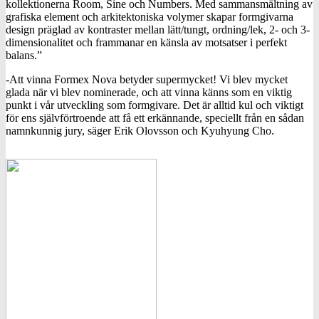
kollektionerna Room, Sine och Numbers. Med sammansmältning av
grafiska element och arkitektoniska volymer skapar formgivarna
design präglad av kontraster mellan lätt/tungt, ordning/lek, 2- och 3-
dimensionalitet och frammanar en känsla av motsatser i perfekt
balans.”
-Att vinna Formex Nova betyder supermycket! Vi blev mycket
glada när vi blev nominerade, och att vinna känns som en viktig
punkt i vår utveckling som formgivare. Det är alltid kul och viktigt
för ens självförtroende att få ett erkännande, speciellt från en sådan
namnkunnig jury, säger Erik Olovsson och Kyuhyung Cho.