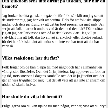
Din sjukdom syns inte direkt på utsidan, hur blir du
bemött?
Jag brukar berätta ganska omgående för folk, särskilt om jag ser att
de studerar mig, jag har valt att berätta. Dels för att folk ska slippa
undra, och dels på grund av att det tar bort pressen på mig själv. Jag
ser ju att folk tittar och undrar; vad är det med den där? Då berättar
jag att jag har Parkinsons och då är det liksom klart! Jag vill ju
självklart inte att folk ska tro att jag är alkohol- eller drogpåverkad,
för det har faktiskt hänt att andra som inte vet har trott att det har
varit så…
Vilka reaktioner har du fått?
Folk frågar om de kan hjälpa till med något och har i allmänhet en
väldigt stor förståelse. Och det är ju jättebra. Jag upplever att folk tar
sig tid, trots stressen i dagens samhälle och det är ju jättefint och det
ger en viss trygghet för mig, just det att veta att jag inte är ensam om
nöden så skulle kräva.
Hur skulle du vilja bli bemött?
Fråga gärna om du kan hjälpa till med något, var där, visa att du bryr