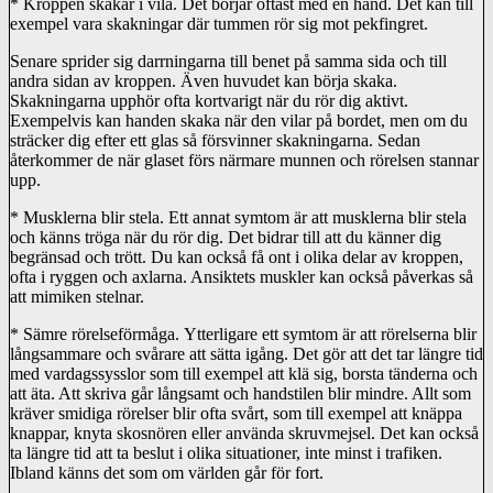
* Kroppen skakar i vila. Det börjar oftast med en hand. Det kan till
exempel vara skakningar där tummen rör sig mot pekfingret.
Senare sprider sig darrningarna till benet på samma sida och till
andra sidan av kroppen. Även huvudet kan börja skaka.
Skakningarna upphör ofta kortvarigt när du rör dig aktivt.
Exempelvis kan handen skaka när den vilar på bordet, men om du
sträcker dig efter ett glas så försvinner skakningarna. Sedan
återkommer de när glaset förs närmare munnen och rörelsen stannar
upp.
* Musklerna blir stela. Ett annat symtom är att musklerna blir stela
och känns tröga när du rör dig. Det bidrar till att du känner dig
begränsad och trött. Du kan också få ont i olika delar av kroppen,
ofta i ryggen och axlarna. Ansiktets muskler kan också påverkas så
att mimiken stelnar.
* Sämre rörelseförmåga. Ytterligare ett symtom är att rörelserna blir
långsammare och svårare att sätta igång. Det gör att det tar längre tid
med vardagssysslor som till exempel att klä sig, borsta tänderna och
att äta. Att skriva går långsamt och handstilen blir mindre. Allt som
kräver smidiga rörelser blir ofta svårt, som till exempel att knäppa
knappar, knyta skosnören eller använda skruvmejsel. Det kan också
ta längre tid att ta beslut i olika situationer, inte minst i trafiken.
Ibland känns det som om världen går för fort.