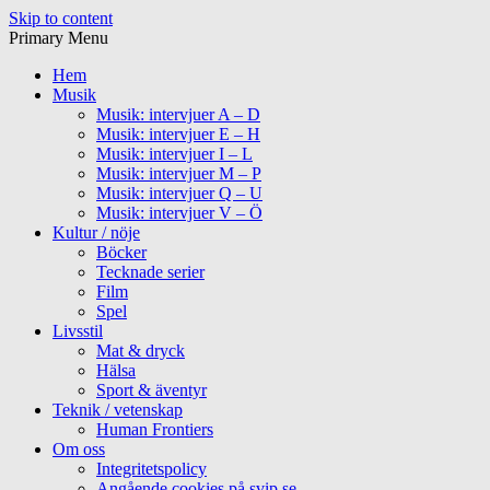
Skip to content
Primary Menu
Hem
Musik
Musik: intervjuer A – D
Musik: intervjuer E – H
Musik: intervjuer I – L
Musik: intervjuer M – P
Musik: intervjuer Q – U
Musik: intervjuer V – Ö
Kultur / nöje
Böcker
Tecknade serier
Film
Spel
Livsstil
Mat & dryck
Hälsa
Sport & äventyr
Teknik / vetenskap
Human Frontiers
Om oss
Integritetspolicy
Angående cookies på svip.se