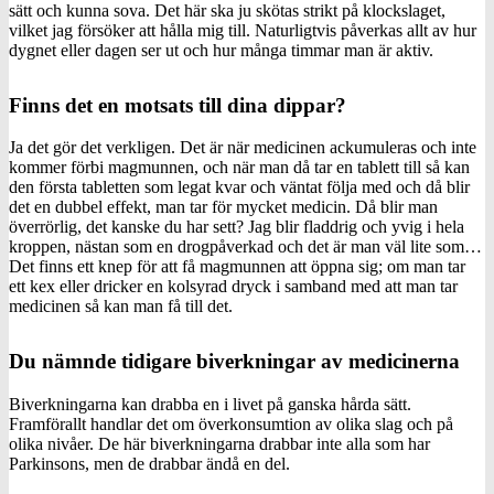
sätt och kunna sova. Det här ska ju skötas strikt på klockslaget,
vilket jag försöker att hålla mig till. Naturligtvis påverkas allt av hur
dygnet eller dagen ser ut och hur många timmar man är aktiv.
Finns det en motsats till dina dippar?
Ja det gör det verkligen. Det är när medicinen ackumuleras och inte
kommer förbi magmunnen, och när man då tar en tablett till så kan
den första tabletten som legat kvar och väntat följa med och då blir
det en dubbel effekt, man tar för mycket medicin. Då blir man
överrörlig, det kanske du har sett? Jag blir fladdrig och yvig i hela
kroppen, nästan som en drogpåverkad och det är man väl lite som…
Det finns ett knep för att få magmunnen att öppna sig; om man tar
ett kex eller dricker en kolsyrad dryck i samband med att man tar
medicinen så kan man få till det.
Du nämnde tidigare biverkningar av medicinerna
Biverkningarna kan drabba en i livet på ganska hårda sätt.
Framförallt handlar det om överkonsumtion av olika slag och på
olika nivåer. De här biverkningarna drabbar inte alla som har
Parkinsons, men de drabbar ändå en del.