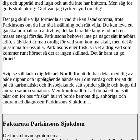
dig och uppträd med lugn och att du inte har bråttom. Men säg för
guds skull aldrig: Gud vad jag tycker synd om dig!
Det jag skulle vilja förmedla är vad du kan åstadkomma, trots
Parkinsons om du har rätt inställning och rätt vilja. Du kan leva ett
ganska normalt och aktivt liv, det tar bara lite längre tid och en
massa energi förstås. Parkinsons behöver inte på något sätt innebära
adjö, självklart är man orolig för vad som komma skall, men det är
ju samma för oss alla. Parkinsons eller frisk, vi vet aldrig vad som
kommer runt hörnet så det är ingen skillnad. Det är bara att ge
järnet!
Svip.se vill tacka dig Mikael Nordh för att du har delat med dig av
både dippar och uppåtgående händelser i din vardag och för att du
på ett karismatiskt och livsbejakande sätt sprider glädje och hopp till
andra i samma situation. Men framförallt för att du på ett bra sätt
talar om för oss “friska” hur vi borde bemöta dig, anhöriga och
andra med diagnosen Parkinsons Sjukdom…
Faktaruta Parkinsons Sjukdom
De första huvudsymtomen är: