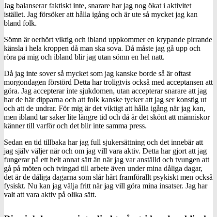
Jag balanserar faktiskt inte, snarare har jag nog ökat i aktivitet
istället. Jag försöker att hålla igång och är ute så mycket jag kan
bland folk.
Sömn är oerhört viktig och ibland uppkommer en krypande pirrande
känsla i hela kroppen då man ska sova. Då måste jag gå upp och
röra på mig och ibland blir jag utan sömn en hel natt.
Då jag inte sover så mycket som jag kanske borde så är oftast
morgondagen förstörd Detta har troligtvis också med acceptansen att
göra. Jag accepterar inte sjukdomen, utan accepterar snarare att jag
har de här dipparna och att folk kanske tycker att jag ser konstig ut
och att de undrar. För mig är det viktigt att hålla igång när jag kan,
men ibland tar saker lite längre tid och då är det skönt att människor
känner till varför och det blir inte samma press.
Sedan en tid tillbaka har jag full sjukersättning och det innebär att
jag själv väljer när och om jag vill vara aktiv. Detta har gjort att jag
fungerar på ett helt annat sätt än när jag var anställd och tvungen att
gå på möten och tvingad till arbete även under mina dåliga dagar,
det är de dåliga dagarna som slår hårt framförallt psykiskt men också
fysiskt. Nu kan jag välja fritt när jag vill göra mina insatser. Jag har
valt att vara aktiv på olika sätt.