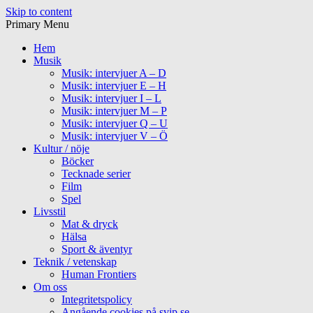
Skip to content
Primary Menu
Hem
Musik
Musik: intervjuer A – D
Musik: intervjuer E – H
Musik: intervjuer I – L
Musik: intervjuer M – P
Musik: intervjuer Q – U
Musik: intervjuer V – Ö
Kultur / nöje
Böcker
Tecknade serier
Film
Spel
Livsstil
Mat & dryck
Hälsa
Sport & äventyr
Teknik / vetenskap
Human Frontiers
Om oss
Integritetspolicy
Angående cookies på svip.se